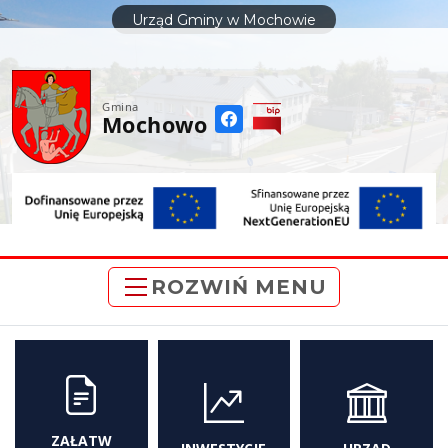
do
Urząd Gminy w Mochowie
treści
Gmina
Mochowo
ROZWIŃ MENU
ZAŁATW