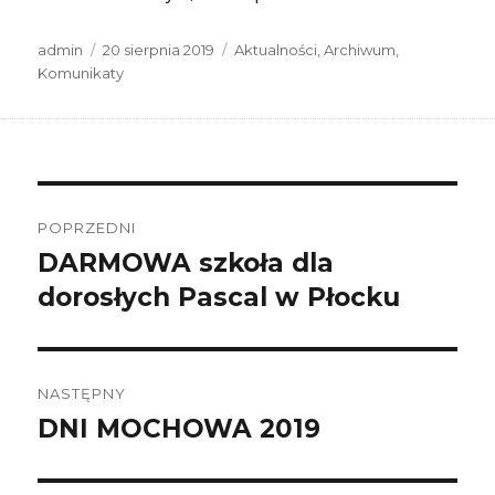
Autor
Data
Kategorie
admin
20 sierpnia 2019
Aktualności
,
Archiwum
,
publikacji
Komunikaty
Nawigacja
wpisu
POPRZEDNI
DARMOWA szkoła dla
Poprzedni
wpis:
dorosłych Pascal w Płocku
NASTĘPNY
DNI MOCHOWA 2019
Następny
wpis: