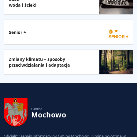
woda i ścieki
🏠 ❤
Senior +
SENIOR +
Zmiany klimatu – sposoby
przeciwdziałania i adaptacja
Gmina
Mochowo
Oficjalny serwis informacyjny Gminy Mochowo. Gmina położona w