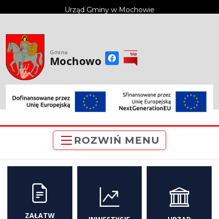
do
Urząd Gminy w Mochowie
treści
Gmina
Mochowo
ROZWIŃ MENU
ZAŁATW