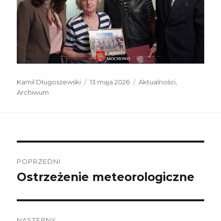
Autor
Data
Kategorie
Kamil Długoszewski
13 maja 2026
Aktualności
,
publikacji
Archiwum
Nawigacja
wpisu
POPRZEDNI
Ostrzeżenie meteorologiczne
Poprzedni
wpis:
NASTĘPNY