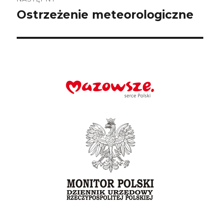
Ostrzeżenie meteorologiczne
Następny
wpis: