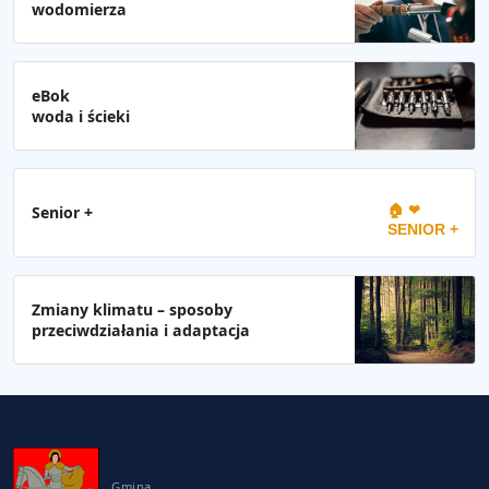
wodomierza
eBok
woda i ścieki
🏠 ❤
Senior +
SENIOR +
Zmiany klimatu – sposoby
przeciwdziałania i adaptacja
Gmina