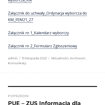
wyborcza_KM
Załącznik do uchwały_Ordynacja wyborcza do
KM_FEM21_27
Załącznik nr 1_Kalendarz wyborczy
Załącznik nr 2_Formularz Zgłoszeniowy
Autor
Data
Kategorie
admin
15 listopada 2022
Aktualności
,
Archiwum
,
publikacji
Komunikaty
Nawigacja
wpisu
POPRZEDNI
PUE – ZUS Informacja dla
Poprzedni