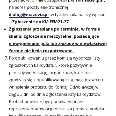
przesłać w formie dostępnej
[1]
,
w formacie .pdf,
na adres poczty elektronicznej:
dialog@mazovia.pl
, w tytule maila należy wpisać
–
Zgłoszenie do
KM FEM21-27.
Zgłoszenia przesłane po terminie, w formie
skanu, zgłoszenia nieczytelne, posiadające
niewypełnione pola lub złożone w niewłaściwej
formie nie będą rozpatrywane.
Po opublikowaniu przez komisję wyborczą listy
zgłoszonych kandydatur, które pozytywnie
przeszły weryfikację, organizacje, które nie
zgadzają się z opublikowaną listą mają prawo do
wniesienia protestu do Komisji Odwoławczej w
ciągu 3 dni od dnia ogłoszenia listy kandydatów.
Protest powinien być podpisany przez
reprezentanta/ów organizacji za pomocą podpisu