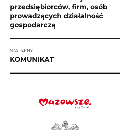
wpis:
przedsiębiorców, firm, osób
prowadzących działalność
gospodarczą
NASTĘPNY
KOMUNIKAT
Następny
wpis: