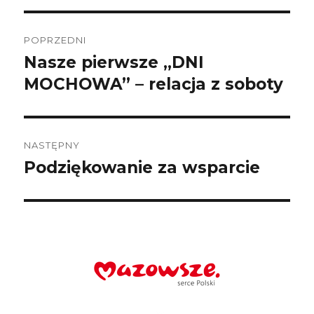
Nawigacja
wpisu
POPRZEDNI
Nasze pierwsze „DNI
Poprzedni
wpis:
MOCHOWA” – relacja z soboty
NASTĘPNY
Podziękowanie za wsparcie
Następny
wpis: