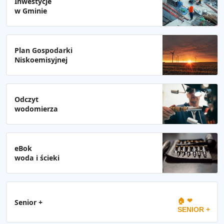
Inwestycje
w Gminie
Plan Gospodarki
Niskoemisyjnej
Odczyt
wodomierza
eBok
woda i ścieki
🏠 ❤
Senior +
SENIOR +