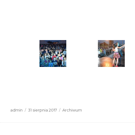
Autor
Data
Kategorie
admin
31 sierpnia 2017
Archiwum
publikacji