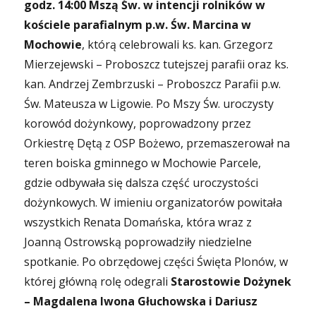
godz. 14:00 Mszą Św. w intencji rolników w
kościele parafialnym p.w. Św. Marcina w
Mochowie
, którą celebrowali ks. kan. Grzegorz
Mierzejewski – Proboszcz tutejszej parafii oraz ks.
kan. Andrzej Zembrzuski – Proboszcz Parafii p.w.
Św. Mateusza w Ligowie. Po Mszy Św. uroczysty
korowód dożynkowy, poprowadzony przez
Orkiestrę Dętą z OSP Bożewo, przemaszerował na
teren boiska gminnego w Mochowie Parcele,
gdzie odbywała się dalsza część uroczystości
dożynkowych. W imieniu organizatorów powitała
wszystkich Renata Domańska, która wraz z
Joanną Ostrowską poprowadziły niedzielne
spotkanie. Po obrzędowej części Święta Plonów, w
której główną rolę odegrali
Starostowie Dożynek
– Magdalena Iwona Głuchowska i Dariusz