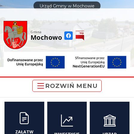
do
Urząd Gminy w Mochowie
treści
Gmina
Mochowo
ROZWIŃ MENU
ZAŁATW