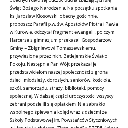
obecnych dało się odczuć ducha zbliżających się
Świąt Bożego Narodzenia. Na początku spotkania
ks. Jarosław Kłosowski, obecny gościnnie,
proboszcz Parafii p.w. św. Apostołów Piotra i Pawła
w Kurowie, odczytał fragment ewangelii, po czym
Harcerze z gimnazjum przekazali Gospodarzowi
Gminy – Zbigniewowi Tomaszewskiemu,
przywiezione przez nich, Betlejemskie Światło
Pokoju.
Następnie Pan Wójt przekazał je
przedstawicielom naszej społeczności z grona:
dzieci, młodzieży, dorosłych, seniorów, kościoła,
szkół, samorządu, straży, biblioteki, pomocy
społecznej. W dalszej części uroczystości wszyscy
zebrani podzielili się opłatkiem. Nie zabrakło
wspólnego śpiewania kolęd wraz z dziećmi ze
Szkoły Podstawowej im. Powstańców Styczniowych