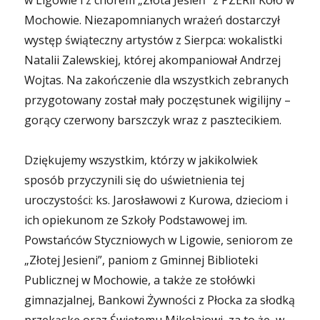
w Ligowie i z chórem „Złota Jesień” z PZERiI Koło w
Mochowie. Niezapomnianych wrażeń dostarczył
występ świąteczny artystów z Sierpca: wokalistki
Natalii Zalewskiej, której akompaniował Andrzej
Wojtas. Na zakończenie dla wszystkich zebranych
przygotowany został mały poczęstunek wigilijny –
gorący czerwony barszczyk wraz z pasztecikiem.
Dziękujemy wszystkim, którzy w jakikolwiek
sposób przyczynili się do uświetnienia tej
uroczystości: ks. Jarosławowi z Kurowa, dzieciom i
ich opiekunom ze Szkoły Podstawowej im.
Powstańców Styczniowych w Ligowie, seniorom ze
„Złotej Jesieni”, paniom z Gminnej Biblioteki
Publicznej w Mochowie, a także ze stołówki
gimnazjalnej, Bankowi Żywności z Płocka za słodką