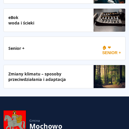
eBok
woda i ścieki
🏠 ❤
Senior +
SENIOR +
Zmiany klimatu – sposoby
przeciwdziałania i adaptacja
Gmina
Mochowo