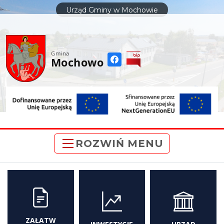
do
Urząd Gminy w Mochowie
treści
Gmina
Mochowo
ROZWIŃ MENU
ZAŁATW