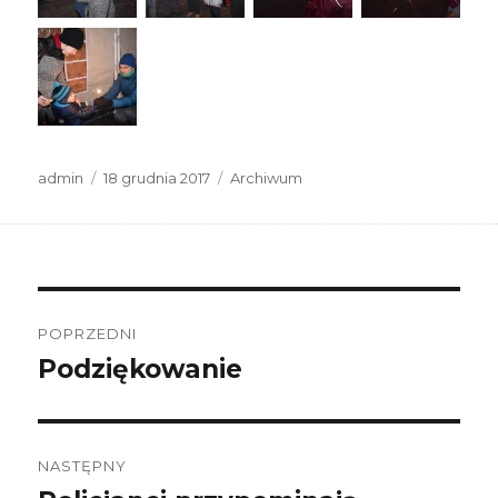
Autor
Data
Kategorie
admin
18 grudnia 2017
Archiwum
publikacji
Nawigacja
wpisu
POPRZEDNI
Podziękowanie
Poprzedni
wpis:
NASTĘPNY