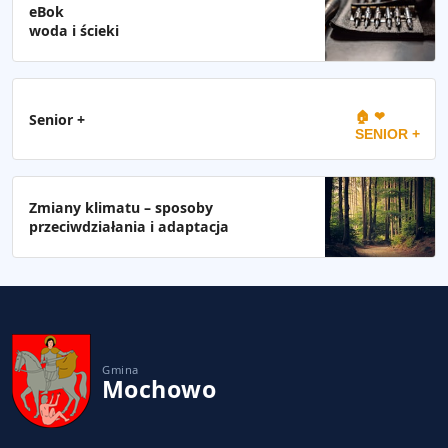
eBok
woda i ścieki
🏠 ❤
Senior +
SENIOR +
Zmiany klimatu – sposoby
przeciwdziałania i adaptacja
Gmina
Mochowo