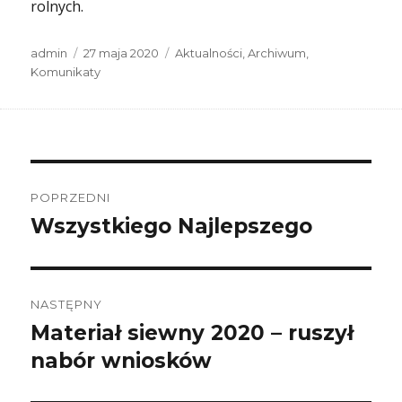
rolnych.
Autor
Data
Kategorie
admin
27 maja 2020
Aktualności
,
Archiwum
,
publikacji
Komunikaty
Nawigacja
wpisu
POPRZEDNI
Wszystkiego Najlepszego
Poprzedni
wpis:
NASTĘPNY
Materiał siewny 2020 – ruszył
Następny
wpis:
nabór wniosków