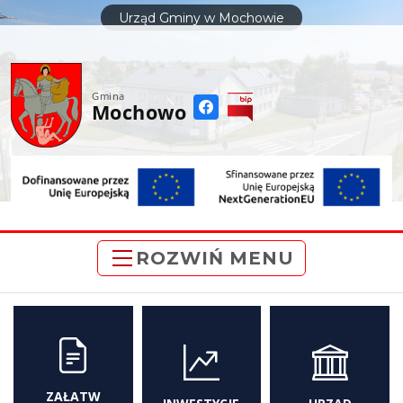
do
Urząd Gminy w Mochowie
treści
Gmina
Mochowo
ROZWIŃ MENU
ZAŁATW