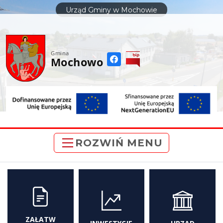
do
Urząd Gminy w Mochowie
treści
Gmina
Mochowo
ROZWIŃ MENU
ZAŁATW