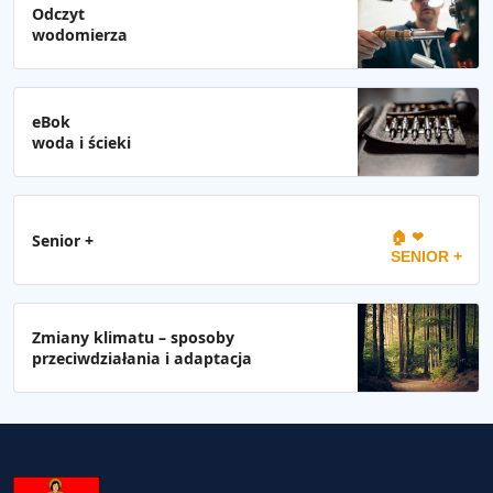
Odczyt
wodomierza
eBok
woda i ścieki
🏠 ❤
Senior +
SENIOR +
Zmiany klimatu – sposoby
przeciwdziałania i adaptacja