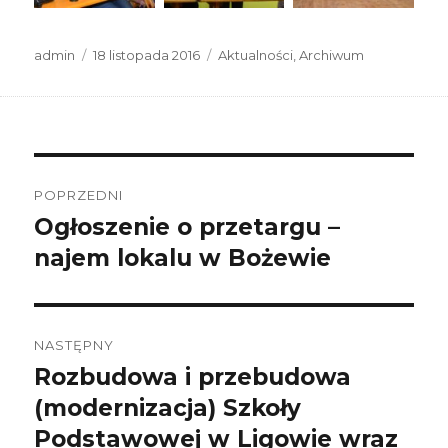
Autor
Data
Kategorie
admin
18 listopada 2016
Aktualności
,
Archiwum
publikacji
Nawigacja
wpisu
POPRZEDNI
Ogłoszenie o przetargu –
Poprzedni
wpis:
najem lokalu w Bożewie
NASTĘPNY
Rozbudowa i przebudowa
Następny
wpis:
(modernizacja) Szkoły
Podstawowej w Ligowie wraz