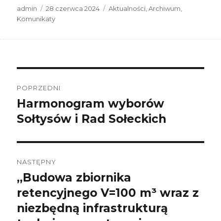
Autor
Data
Kategorie
admin
28 czerwca 2024
Aktualności
,
Archiwum
,
publikacji
Komunikaty
Nawigacja
wpisu
POPRZEDNI
Harmonogram wyborów
Poprzedni
wpis:
Sołtysów i Rad Sołeckich
NASTĘPNY
„Budowa zbiornika
Następny
wpis:
retencyjnego V=100 m³ wraz z
niezbędną infrastrukturą