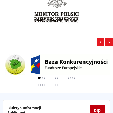
‹
›
Biuletyn Informacji
bip
Publicznej