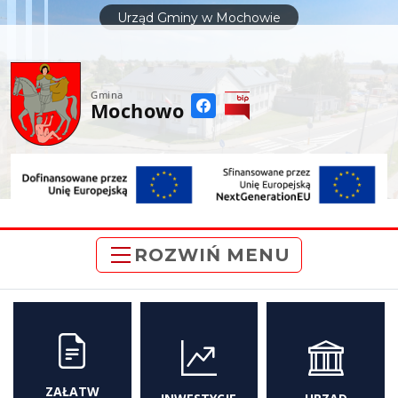
do
Urząd Gminy w Mochowie
treści
Gmina
Mochowo
ROZWIŃ MENU
ZAŁATW