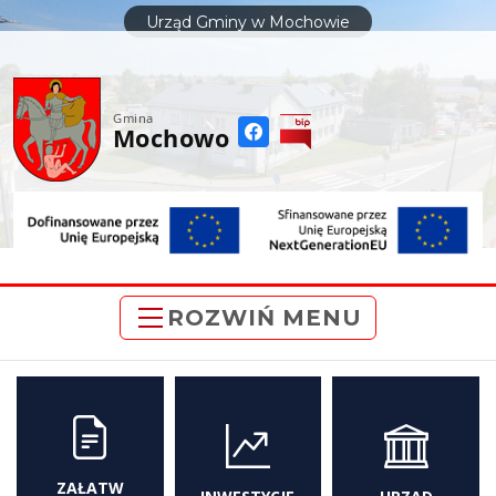
do
Urząd Gminy w Mochowie
treści
Gmina
Mochowo
ROZWIŃ MENU
ZAŁATW