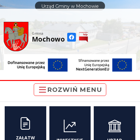
do
Urząd Gminy w Mochowie
treści
Gmina
Mochowo
ROZWIŃ MENU
ZAŁATW