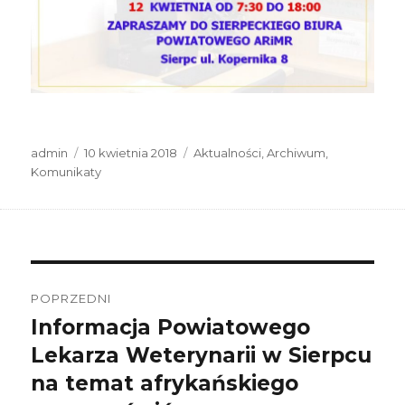
Autor
Data
Kategorie
admin
10 kwietnia 2018
Aktualności
,
Archiwum
,
publikacji
Komunikaty
Nawigacja
wpisu
POPRZEDNI
Informacja Powiatowego
Poprzedni
wpis:
Lekarza Weterynarii w Sierpcu
na temat afrykańskiego