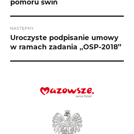
pomoru świń
NASTĘPNY
Uroczyste podpisanie umowy
Następny
wpis:
w ramach zadania „OSP-2018”