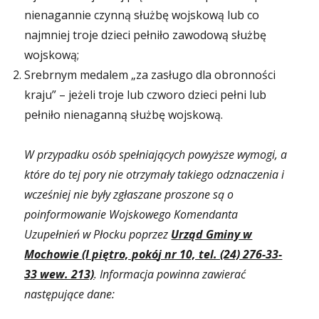
nienagannie czynną służbę wojskową lub co
najmniej troje dzieci pełniło zawodową służbę
wojskową;
Srebrnym medalem „za zasługo dla obronności
kraju” – jeżeli troje lub czworo dzieci pełni lub
pełniło nienaganną służbę wojskową.
W przypadku osób spełniających powyższe wymogi, a
kt
ó
re do tej pory nie otrzymały takiego odznaczenia i
wcześniej nie były zgłaszane proszone są o
poinformowanie Wojskowego Komendanta
Uzupełnień w Płocku poprzez
Urząd Gminy w
Mochowie (I piętro, pok
ó
j nr 10, tel. (24) 276-33-
33 wew. 213)
. Informacja powinna zawierać
następujące dane: