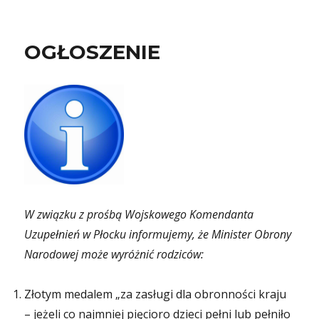
OGŁOSZENIE
W związku z prośbą Wojskowego Komendanta
Uzupełnień w Płocku informujemy, że Minister Obrony
Narodowej może wyr
ó
żnić rodzic
ó
w:
Złotym medalem „za zasługi dla obronności kraju
– jeżeli co najmniej pięcioro dzieci pełni lub pełniło