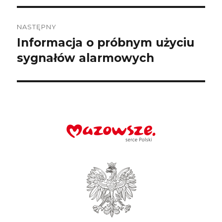
NASTĘPNY
Informacja o próbnym użyciu
Następny
wpis:
sygnałów alarmowych