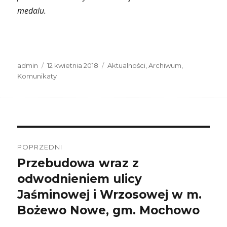
medalu.
Autor
Data
Kategorie
admin
12 kwietnia 2018
Aktualności
,
Archiwum
,
publikacji
Komunikaty
Nawigacja
wpisu
POPRZEDNI
Przebudowa wraz z
Poprzedni
wpis:
odwodnieniem ulicy
Jaśminowej i Wrzosowej w m.
Bożewo Nowe, gm. Mochowo