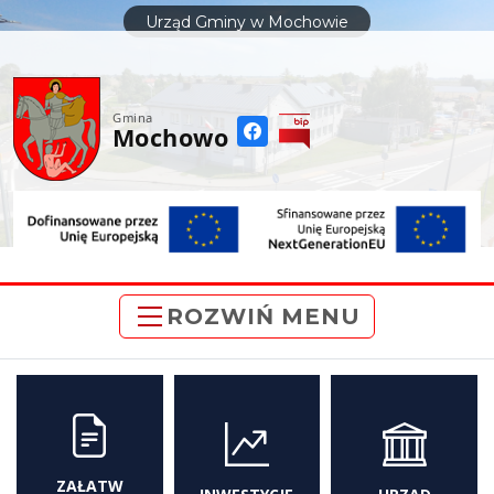
do
Urząd Gminy w Mochowie
treści
Gmina
Mochowo
ROZWIŃ MENU
ZAŁATW