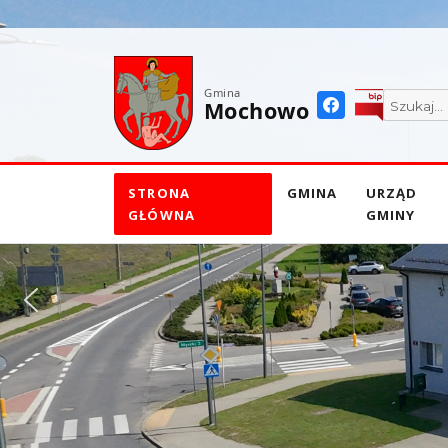
do
treści
Gmina
Mochowo
STRONA
GMINA
URZĄD
GŁÓWNA
GMINY