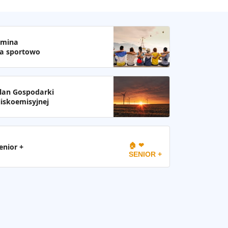
mina
a sportowo
lan Gospodarki
iskoemisyjnej
🏠 ❤
enior +
SENIOR +