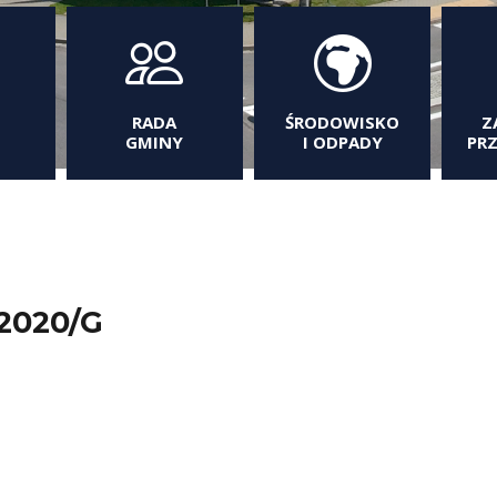
RADA
ŚRODOWISKO
Z
GMINY
I ODPADY
PR
2020/G