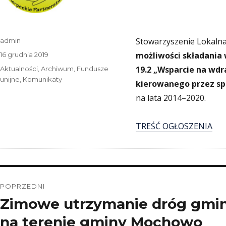
Autor
Stowarzyszenie Lokalna
admin
Data
możliwości składania
16 grudnia 2019
publikacji
Kategorie
19.2 „Wsparcie na wdr
Aktualności
,
Archiwum
,
Fundusze
unijne
,
Komunikaty
kierowanego przez sp
na lata 2014–2020.
TREŚĆ OGŁOSZENIA
Nawigacja
POPRZEDNI
wpisu
Zimowe utrzymanie dróg gmin
Poprzedni
wpis:
na terenie gminy Mochowo