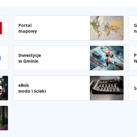
Portal
G
mapowy
n
Inwestycje
P
w Gminie
N
eBok
S
woda i ścieki