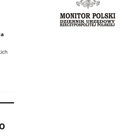
ia
kich
0