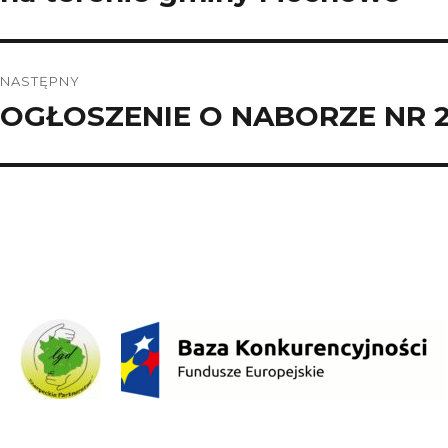
NASTĘPNY
OGŁOSZENIE O NABORZE NR 2
Następny
wpis: