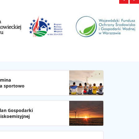
mina
a sportowo
lan Gospodarki
iskoemisyjnej