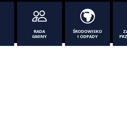
RADA
ŚRODOWISKO
Z
GMINY
I ODPADY
PR