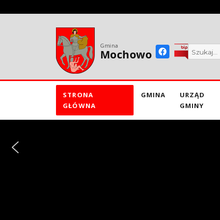
do
treści
Gmina
Mochowo
STRONA
GMINA
URZĄD
GŁÓWNA
GMINY