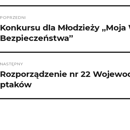
Nawigacja
POPRZEDNI
wpisu
Konkursu dla Młodzieży „Moja 
Poprzedni
wpis:
Bezpieczeństwa”
NASTĘPNY
Rozporządzenie nr 22 Wojewo
Następny
wpis:
ptaków