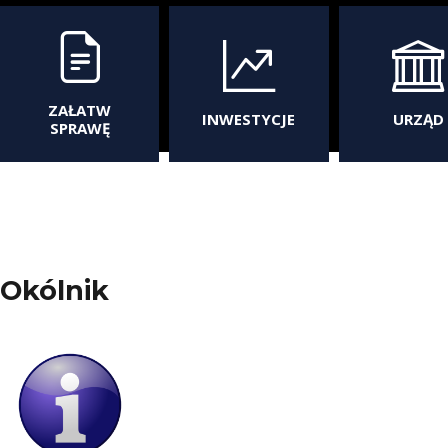
ZAŁATW
INWESTYCJE
URZĄD
SPRAWĘ
Okólnik