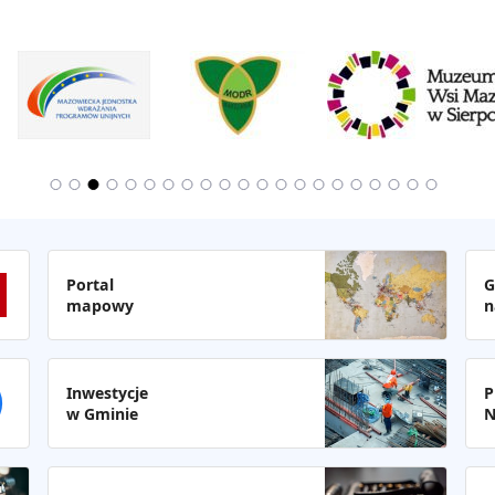
Portal
G
mapowy
n
Inwestycje
P
w Gminie
N