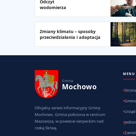
Odczyt
wodomierza
Zmiany klimatu – sposoby
przeciwdziałania i adaptacja
MENU
Gmina
Mochowo
Stron
Gmin
Oficjalny serwis informacyjny Gminy
Urząd
Mochowo. Gmina położona w centrum
Mazowsza, w powiecie sierpeckim nad
Jednos
rzeką Skrwą.
Zamów