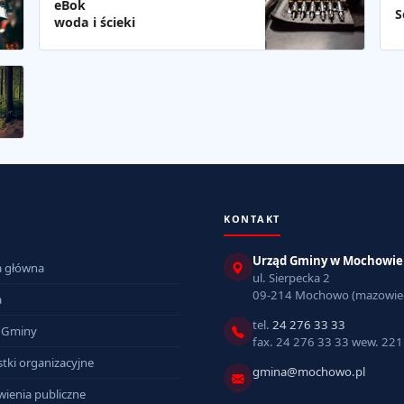
eBok
S
woda i ścieki
KONTAKT
Urząd Gminy w Mochowie
a główna
ul. Sierpecka 2
09-214 Mochowo (mazowiec
a
tel.
24 276 33 33
 Gminy
fax. 24 276 33 33 wew. 221
tki organizacyjne
gmina@mochowo.pl
ienia publiczne