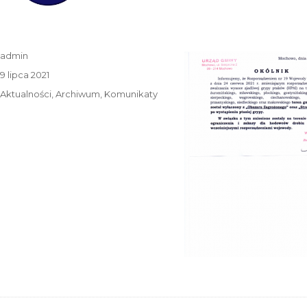
Autor
admin
Data
9 lipca 2021
publikacji
Kategorie
Aktualności
,
Archiwum
,
Komunikaty