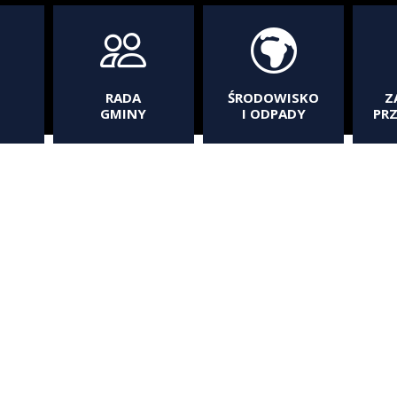
RADA
ŚRODOWISKO
Z
GMINY
I ODPADY
PR