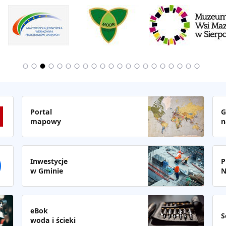
Portal
G
mapowy
n
Inwestycje
P
w Gminie
N
eBok
S
woda i ścieki