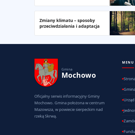
Zmiany klimatu – sposoby
przeciwdziałania i adaptacja
MENU
Gmina
Mochowo
Stron
Gmin
Oficjalny serwis informacyjny Gminy
Urząd
Mochowo. Gmina położona w centrum
Mazowsza, w powiecie sierpeckim nad
Jednos
rzeką Skrwą.
Zamów
Fundu