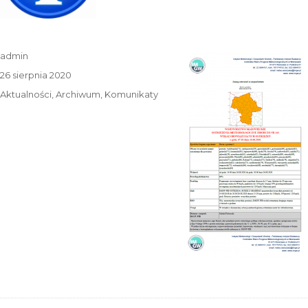
Autor
admin
Data
26 sierpnia 2020
publikacji
Kategorie
Aktualności
,
Archiwum
,
Komunikaty