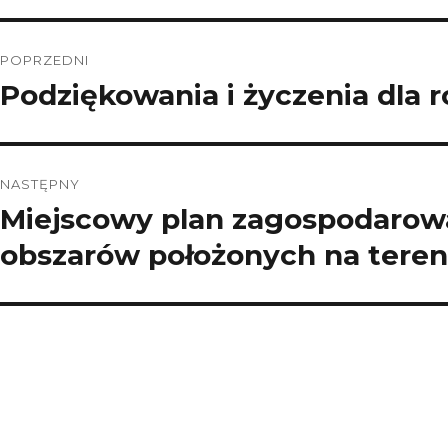
Nawigacja
POPRZEDNI
wpisu
Podziękowania i życzenia dla 
Poprzedni
wpis:
NASTĘPNY
Miejscowy plan zagospodarowa
Następny
wpis:
obszarów położonych na tere