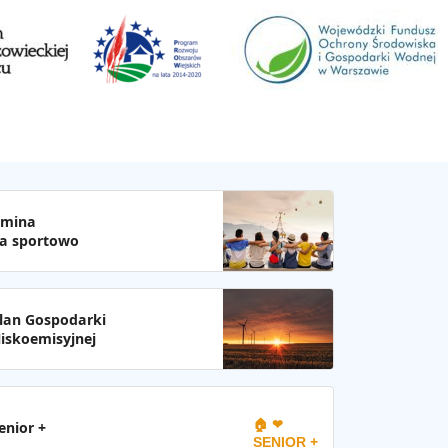
mina
a sportowo
lan Gospodarki
iskoemisyjnej
🏠 ❤
enior +
SENIOR +