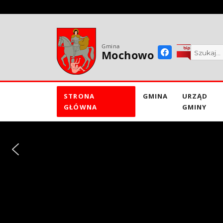
do
treści
Gmina
Mochowo
STRONA
GMINA
URZĄD
GŁÓWNA
GMINY