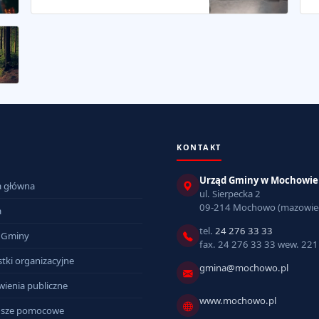
KONTAKT
Urząd Gminy w Mochowie
a główna
ul. Sierpecka 2
09-214 Mochowo (mazowiec
a
tel.
24 276 33 33
 Gminy
fax. 24 276 33 33 wew. 221
tki organizacyjne
gmina@mochowo.pl
ienia publiczne
www.mochowo.pl
sze pomocowe