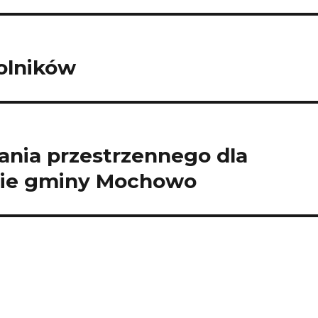
rolników
nia przestrzennego dla
nie gminy Mochowo