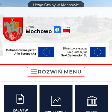
do
Urząd Gminy w Mochowie
treści
Gmina
Mochowo
ROZWIŃ MENU
ZAŁATW