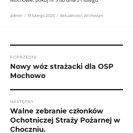
Mochowie, pokój nr 9 do dnia 21 lutego.
Autor
Data
Kategorie
admin
19 lutego 2025
Aktualności
,
Archiwum
publikacji
Nawigacja
wpisu
POPRZEDNI
Nowy wóz strażacki dla OSP
Poprzedni
wpis:
Mochowo
NASTĘPNY
Walne zebranie członków
Następny
wpis:
Ochotniczej Straży Pożarnej w
Choczniu.