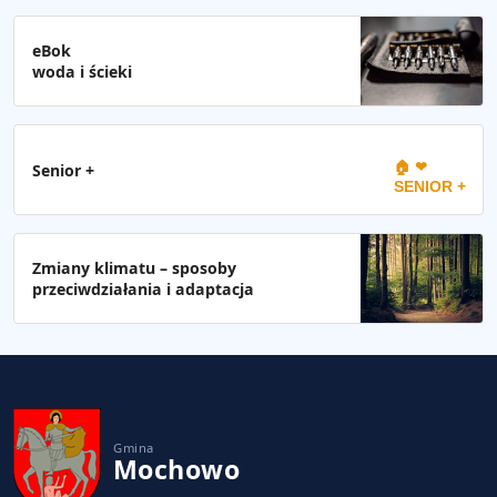
eBok
woda i ścieki
🏠 ❤
Senior +
SENIOR +
Zmiany klimatu – sposoby
przeciwdziałania i adaptacja
Gmina
Mochowo