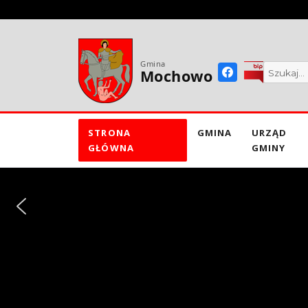
do
treści
Gmina
Mochowo
STRONA
GMINA
URZĄD
GŁÓWNA
GMINY