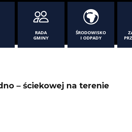
RADA
ŚRODOWISKO
Z
GMINY
I ODPADY
PR
o – ściekowej na terenie