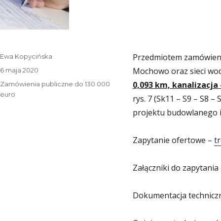
Autor
Przedmiotem zamówienia 
Ewa Kopycińska
Data
Mochowo oraz sieci wo
6 maja 2020
publikacji
Kategorie
0,093 km, kanalizacja
Zamówienia publiczne do 130 000
euro
rys. 7 (Sk11 – S9 – S8 –
projektu budowlanego i
Zapytanie ofertowe –
t
Załączniki do zapytani
Dokumentacja technicz