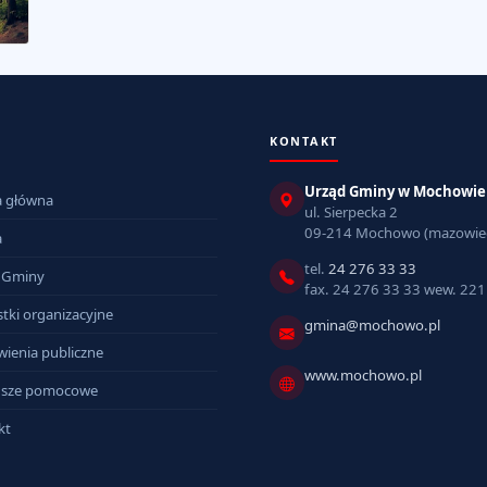
KONTAKT
Urząd Gminy w Mochowie
a główna
ul. Sierpecka 2
09-214 Mochowo (mazowiec
a
tel.
24 276 33 33
 Gminy
fax. 24 276 33 33 wew. 221
tki organizacyjne
gmina@mochowo.pl
ienia publiczne
www.mochowo.pl
sze pomocowe
kt