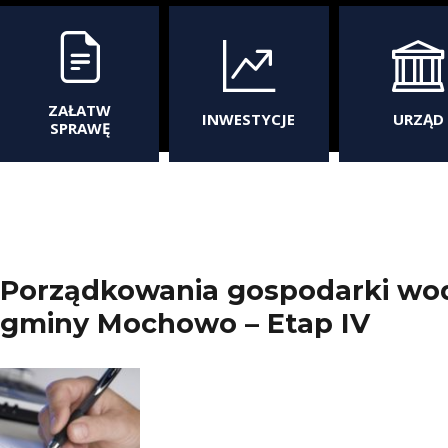
ZAŁATW
INWESTYCJE
URZĄD
SPRAWĘ
Porządkowania gospodarki wodn
gminy Mochowo – Etap IV