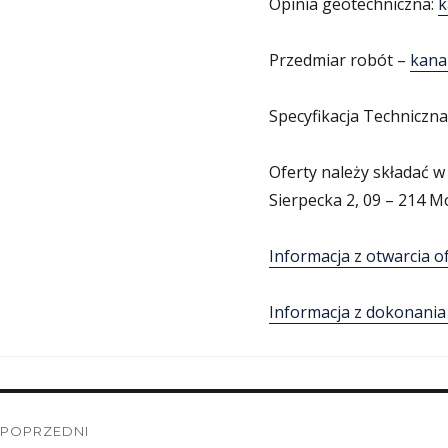
Opinia geotechniczna:
k
Przedmiar robót –
kanal
Specyfikacja Techniczn
Oferty należy składać 
Sierpecka 2, 09 – 214 M
Informacja z otwarcia o
Informacja z dokonania 
Nawigacja
POPRZEDNI