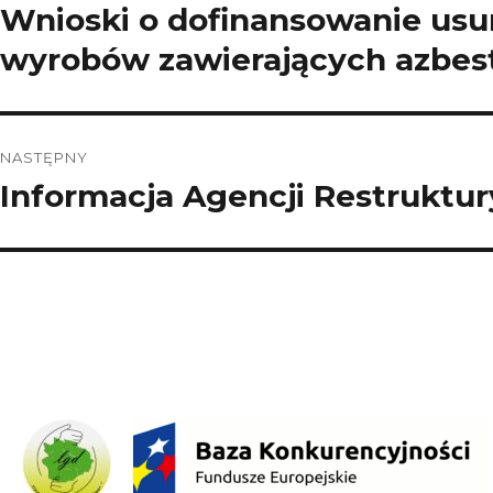
wpisu
Wnioski o dofinansowanie usun
Poprzedni
wpis:
wyrobów zawierających azbes
NASTĘPNY
Informacja Agencji Restruktury
Następny
wpis: