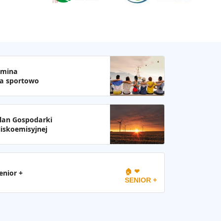
mina
a sportowo
lan Gospodarki
iskoemisyjnej
🏠 ❤
enior +
SENIOR +