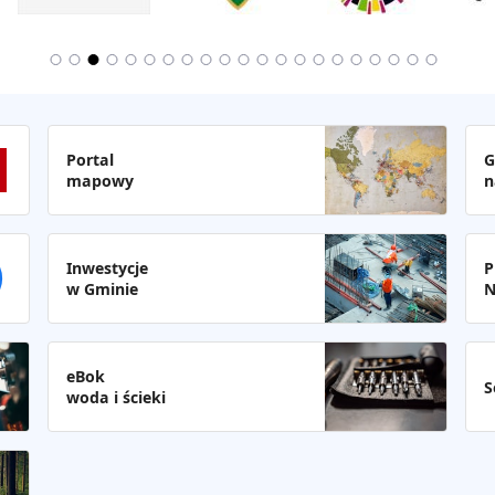
Portal
G
mapowy
n
Inwestycje
P
w Gminie
N
eBok
S
woda i ścieki