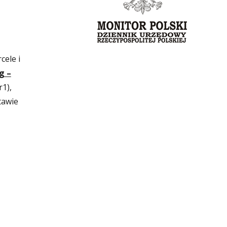
cele i
g –
1),
tawie