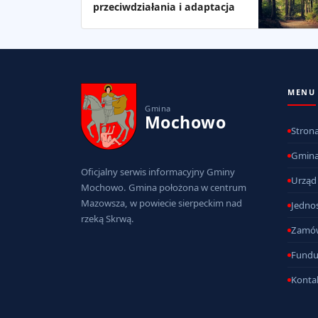
przeciwdziałania i adaptacja
MENU
Gmina
Mochowo
Stron
Gmin
Oficjalny serwis informacyjny Gminy
Urząd
Mochowo. Gmina położona w centrum
Mazowsza, w powiecie sierpeckim nad
Jednos
rzeką Skrwą.
Zamów
Fundu
Konta