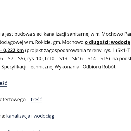
jest budowa sieci kanalizacji sanitarnej w m. Mochowo Par
dociągowej w m. Rokicie, gm. Mochowo
o długości: wodocią
 – 0,222 km
(projekt zagospodarowania tereny: rys. 1 (Sk1-Tr
 S6 – S7 – S5), rys. 10 (Tr10 – S13 – Sk16 – S14 – S15) na pods
 Specyfikacji Technicznej Wykonania i Odbioru Robót
reść
a ofertowego –
treść
na:
kanalizacja
i
wodociąg