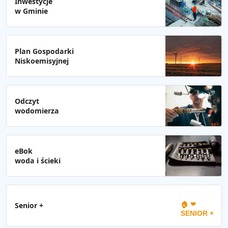
Inwestycje
w Gminie
Plan Gospodarki
Niskoemisyjnej
Odczyt
wodomierza
eBok
woda i ścieki
🏠 ❤
Senior +
SENIOR +