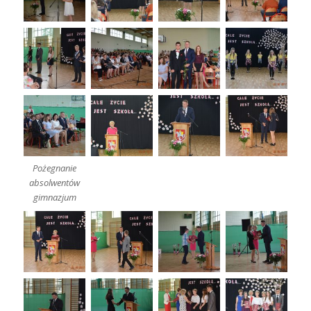
Pożegnanie
absolwentów
gimnazjum