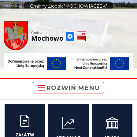
do
Gminny Żłobek "MOCHOWIACZEK"
treści
Gmina
Mochowo
ROZWIŃ MENU
ZAŁATW