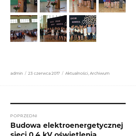
Autor
Data
Kategorie
admin
23 czerwca 2017
Aktualności
,
Archiwum
publikacji
Nawigacja
wpisu
POPRZEDNI
Budowa elektroenergetycznej
Poprzedni
wpis:
sieci 0,4 kV oświetlenia