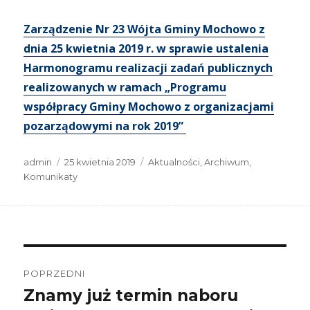
Zarządzenie Nr 23 Wójta Gminy Mochowo z
dnia 25 kwietnia 2019 r. w sprawie ustalenia
Harmonogramu realizacji zadań publicznych
realizowanych w ramach „Programu
współpracy Gminy Mochowo z organizacjami
pozarządowymi na rok 2019”
Autor
Data
Kategorie
admin
25 kwietnia 2019
Aktualności
,
Archiwum
,
publikacji
Komunikaty
Nawigacja
wpisu
POPRZEDNI
Znamy już termin naboru
Poprzedni