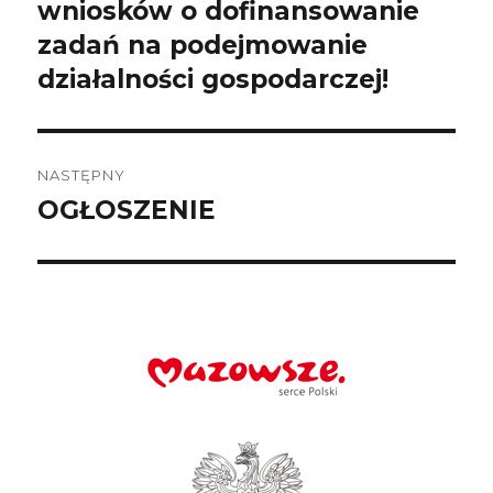
wpis:
wniosków o dofinansowanie
zadań na podejmowanie
działalności gospodarczej!
NASTĘPNY
OGŁOSZENIE
Następny
wpis: