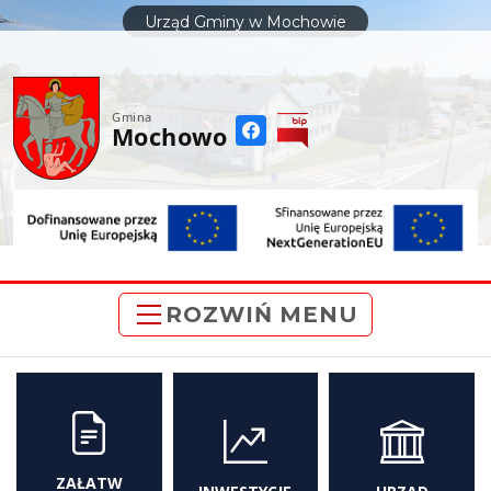
do
Urząd Gminy w Mochowie
treści
Gmina
Mochowo
ROZWIŃ MENU
ZAŁATW