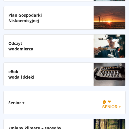
Plan Gospodarki
Niskoemisyjnej
Odczyt
wodomierza
eBok
woda i ścieki
🏠 ❤
Senior +
SENIOR +
Zmiany klimatu – sposoby