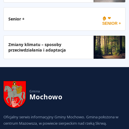
🏠 ❤
Senior +
SENIOR +
Zmiany klimatu – sposoby
przeciwdziałania i adaptacja
Gmina
Mochowo
Oficjalny serwis informacyjny Gminy Mochowo. Gmina położona w
centrum Mazowsza, w powiecie sierpeckim nad rzeką Skrwą.