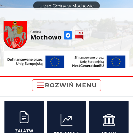
do
Urząd Gminy w Mochowie
treści
Gmina
Mochowo
ROZWIŃ MENU
ZAŁATW