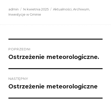
Autor
Data
Kategorie
admin
14 kwietnia 2025
Aktualności
,
Archiwum
,
publikacji
Inwestycje w Gminie
Nawigacja
wpisu
POPRZEDNI
Ostrzeżenie meteorologiczne.
Poprzedni
wpis:
NASTĘPNY
Ostrzeżenie meteorologiczne
Następny
wpis: