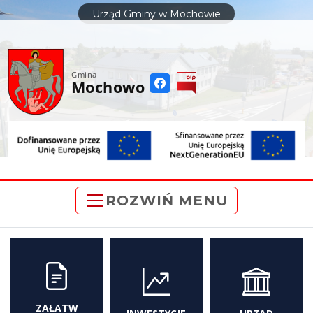
do
Urząd Gminy w Mochowie
treści
Gmina
Mochowo
ROZWIŃ MENU
ZAŁATW