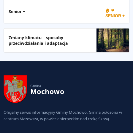
🏠 ❤
Senior +
SENIOR +
Zmiany klimatu – sposoby
przeciwdziałania i adaptacja
Gmina
Mochowo
Oficjalny serwis informacyjny Gminy Mochowo. Gmina położona w
centrum Mazowsza, w powiecie sierpeckim nad rzeką Skrwą.