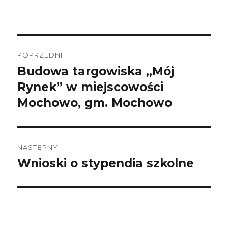
Nawigacja
wpisu
POPRZEDNI
Budowa targowiska „Mój
Poprzedni
wpis:
Rynek” w miejscowości
Mochowo, gm. Mochowo
NASTĘPNY
Wnioski o stypendia szkolne
Następny
wpis: