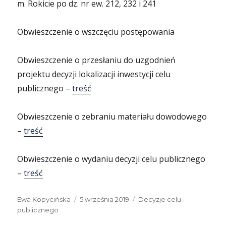
m. Rokicie po dz. nr ew. 212, 232 i 241
Obwieszczenie o wszczęciu postępowania
Obwieszczenie o przesłaniu do uzgodnień
projektu decyzji lokalizacji inwestycji celu
publicznego –
treść
Obwieszczenie o zebraniu materiału dowodowego
–
treść
Obwieszczenie o wydaniu decyzji celu publicznego
–
treść
Autor
Data
Kategorie
Ewa Kopycińska
5 września 2019
Decyzje celu
publikacji
publicznego