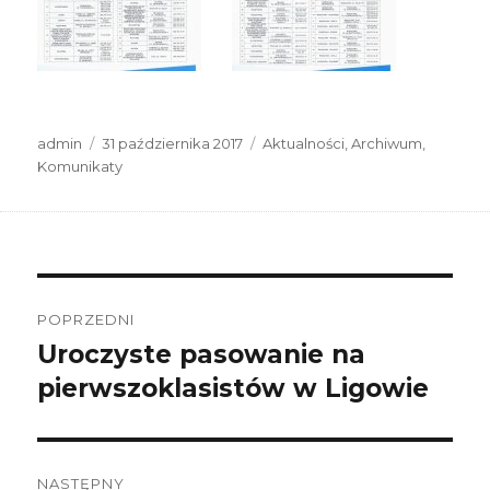
Autor
Data
Kategorie
admin
31 października 2017
Aktualności
,
Archiwum
,
publikacji
Komunikaty
Nawigacja
wpisu
POPRZEDNI
Uroczyste pasowanie na
Poprzedni
wpis:
pierwszoklasistów w Ligowie
NASTĘPNY