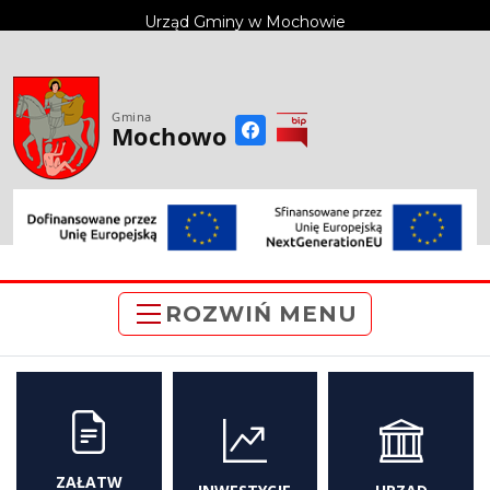
do
Urząd Gminy w Mochowie
treści
Gmina
Mochowo
ROZWIŃ MENU
ZAŁATW