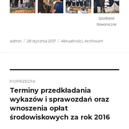
Spotkanie
Noworoczne
Autor
Data
Kategorie
admin
28 stycznia 2017
Aktualności
,
Archiwum
publikacji
Nawigacja
wpisu
POPRZEDNI
Terminy przedkładania
Poprzedni
wpis:
wykazów i sprawozdań oraz
wnoszenia opłat
środowiskowych za rok 2016