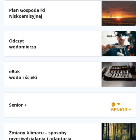
Plan Gospodarki
Niskoemisyjnej
Odczyt
wodomierza
eBok
woda i ścieki
🏠 ❤
Senior +
SENIOR +
Zmiany klimatu – sposoby
przeciwdziałania i adaptacja