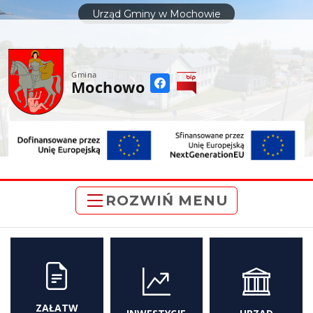
do
Urząd Gminy w Mochowie
treści
Gmina
Mochowo
ROZWIŃ MENU
ZAŁATW