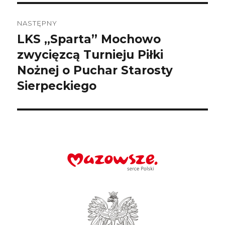
NASTĘPNY
LKS „Sparta” Mochowo
Następny
wpis:
zwycięzcą Turnieju Piłki
Nożnej o Puchar Starosty
Sierpeckiego