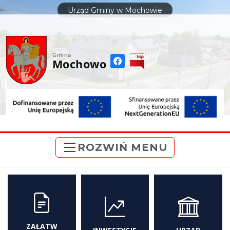
do
Urząd Gminy w Mochowie
treści
Gmina
Mochowo
ROZWIŃ MENU
ZAŁATW