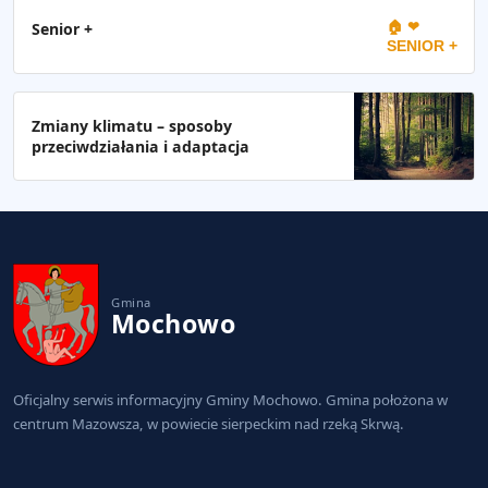
🏠 ❤
Senior +
SENIOR +
Zmiany klimatu – sposoby
przeciwdziałania i adaptacja
Gmina
Mochowo
Oficjalny serwis informacyjny Gminy Mochowo. Gmina położona w
centrum Mazowsza, w powiecie sierpeckim nad rzeką Skrwą.