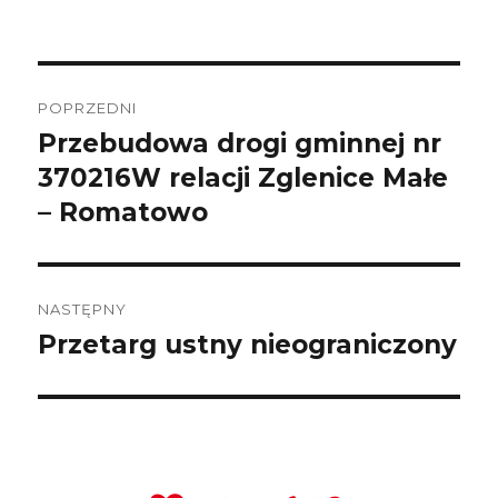
Nawigacja
wpisu
POPRZEDNI
Przebudowa drogi gminnej nr
Poprzedni
wpis:
370216W relacji Zglenice Małe
– Romatowo
NASTĘPNY
Przetarg ustny nieograniczony
Następny
wpis: