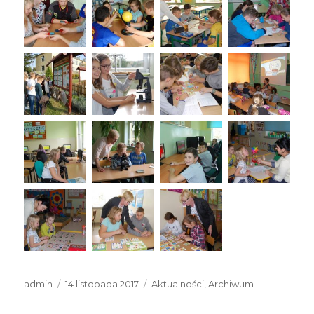
Autor
Data
Kategorie
admin
14 listopada 2017
Aktualności
,
Archiwum
publikacji