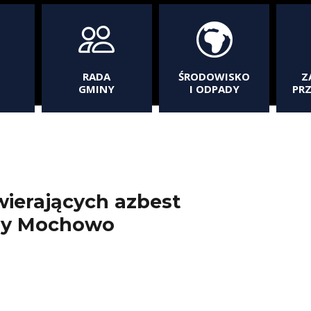
RADA
ŚRODOWISKO
Z
GMINY
I ODPADY
PR
ierających azbest
iny Mochowo