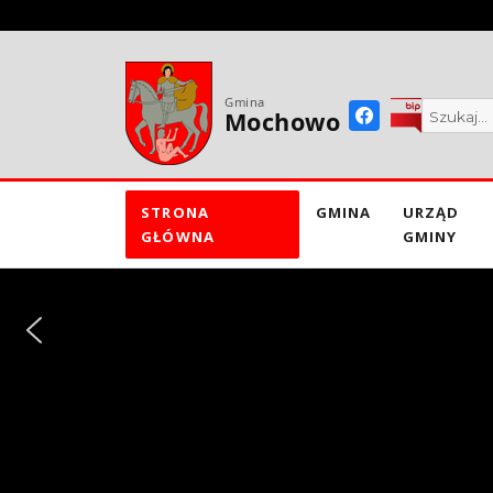
do
treści
Gmina
Mochowo
STRONA
GMINA
URZĄD
GŁÓWNA
GMINY