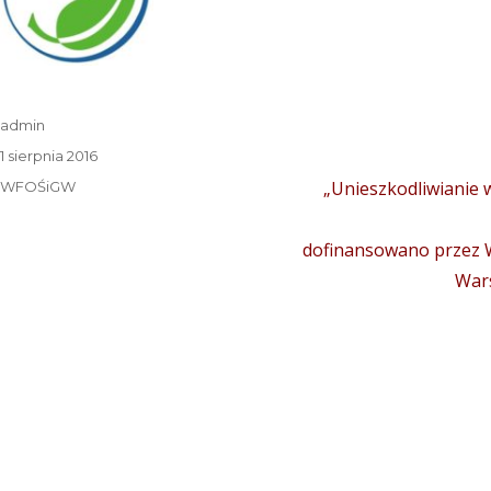
Autor
admin
Data
1 sierpnia 2016
publikacji
Kategorie
„Unieszkodliwianie 
WFOŚiGW
dofinansowano przez 
Wars