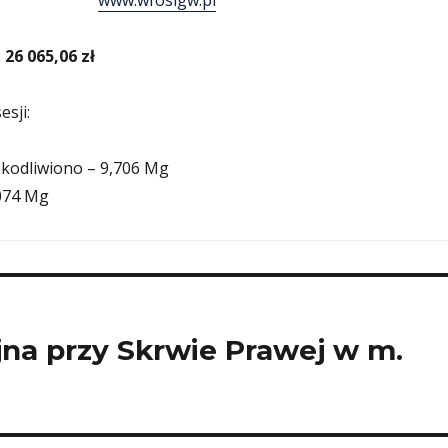
www.wfosigw.pl
:
26 065,06 zł
sji:
kodliwiono – 9,706 Mg
074 Mg
jna przy Skrwie Prawej w m.