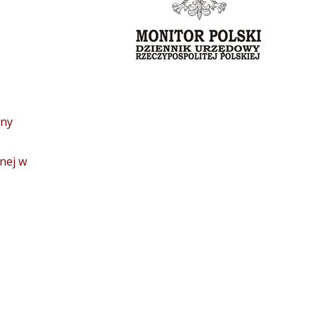
iny
nej w