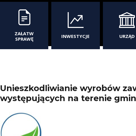
ZAŁATW
INWESTYCJE
URZĄD
SPRAWĘ
Unieszkodliwianie wyrobów zaw
występujących na terenie gm