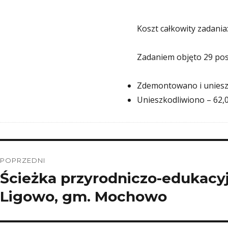
Koszt całkowity zadania
Zadaniem objęto 29 pose
Zdemontowano i uniesz
Unieszkodliwiono – 62,
Nawigacja
POPRZEDNI
wpisu
Ścieżka przyrodniczo-edukacy
Poprzedni
wpis:
Ligowo, gm. Mochowo