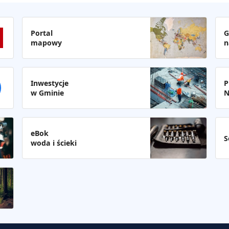
Portal
G
mapowy
n
Inwestycje
P
w Gminie
N
eBok
S
woda i ścieki