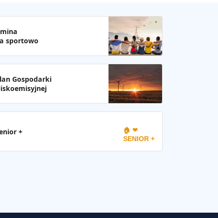
mina
a sportowo
lan Gospodarki
iskoemisyjnej
🏠 ❤
enior +
SENIOR +