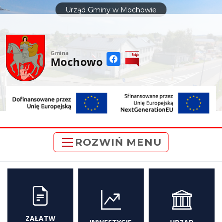
do
Urząd Gminy w Mochowie
treści
Gmina
Mochowo
ROZWIŃ MENU
ZAŁATW