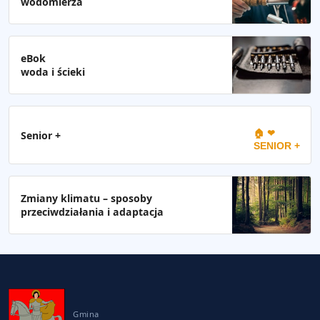
wodomierza
eBok
woda i ścieki
🏠 ❤
Senior +
SENIOR +
Zmiany klimatu – sposoby
przeciwdziałania i adaptacja
Gmina