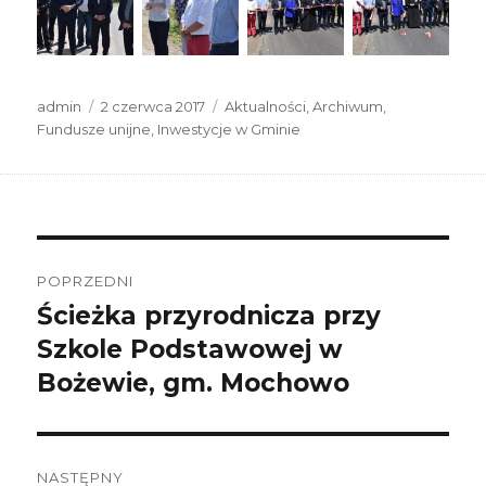
Autor
Data
Kategorie
admin
2 czerwca 2017
Aktualności
,
Archiwum
,
publikacji
Fundusze unijne
,
Inwestycje w Gminie
Nawigacja
wpisu
POPRZEDNI
Ścieżka przyrodnicza przy
Poprzedni
wpis:
Szkole Podstawowej w
Bożewie, gm. Mochowo
NASTĘPNY