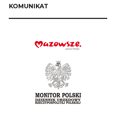
KOMUNIKAT
Następny
wpis: