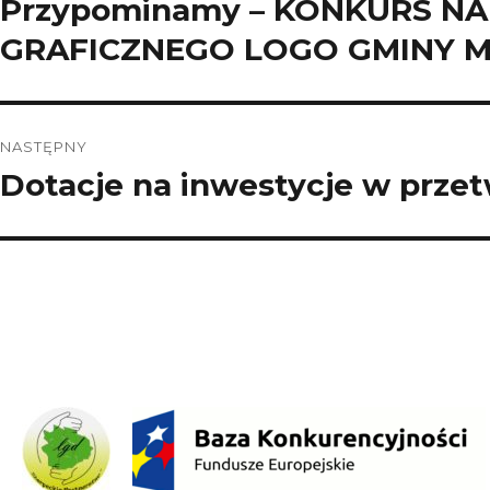
Przypominamy – KONKURS N
Poprzedni
wpis:
GRAFICZNEGO LOGO GMINY
NASTĘPNY
Dotacje na inwestycje w prze
Następny
wpis: