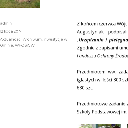
Autor
Z końcem czerwca Wójt
admin
Data
Augustyniak podpisal
12 lipca 2017
publikacji
Kategorie
„
Urządzanie i pielęgn
Aktualności
,
Archiwum
,
Inwestycje w
Gminie
,
WFOŚiGW
Zgodnie z zapisami um
Funduszu Ochrony Środow
Przedmiotem ww. zada
iglastych w ilości 300 sz
630 szt.
Przedmiotowe zadanie z
Szkoły Podstawowej im.