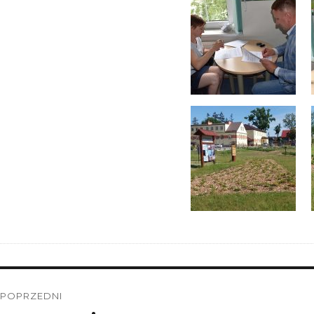
Nawigacja
POPRZEDNI
wpisu