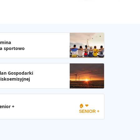
mina
a sportowo
lan Gospodarki
iskoemisyjnej
🏠 ❤
enior +
SENIOR +