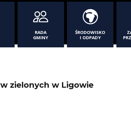
RADA
ŚRODOWISKO
Z
GMINY
I ODPADY
PR
ów zielonych w Ligowie