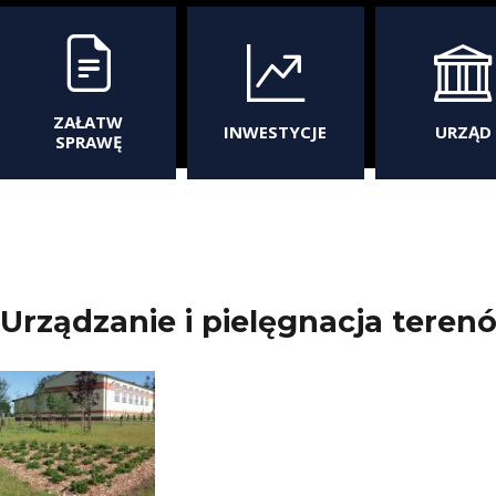
ZAŁATW
INWESTYCJE
URZĄD
SPRAWĘ
Urządzanie i pielęgnacja teren