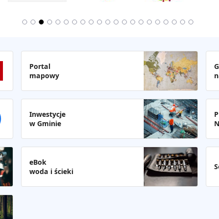
Portal
G
mapowy
n
Inwestycje
P
w Gminie
N
eBok
S
woda i ścieki