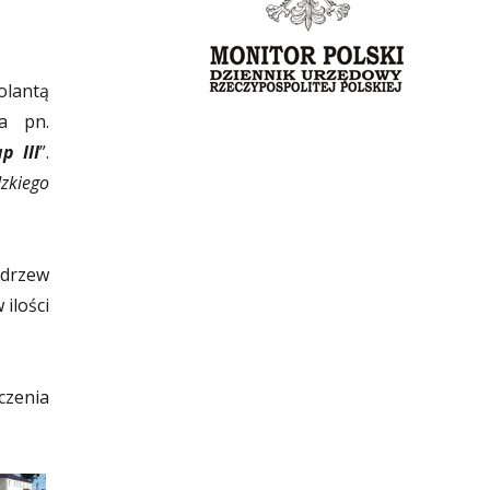
olantą
ia pn.
p III
”.
zkiego
 drzew
 ilości
czenia