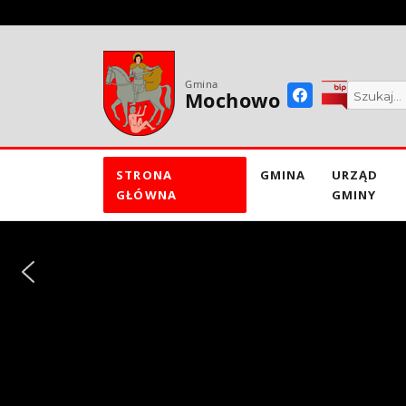
do
treści
Gmina
Mochowo
STRONA
GMINA
URZĄD
GŁÓWNA
GMINY