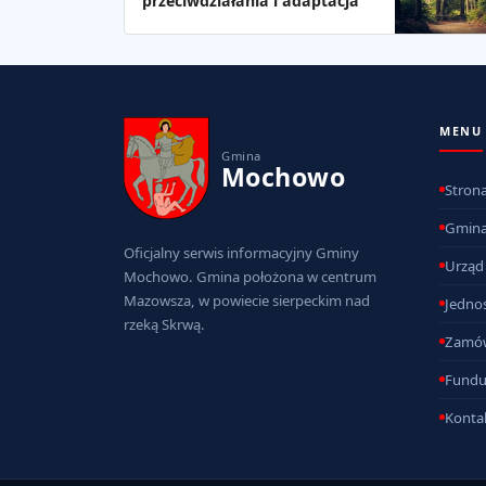
przeciwdziałania i adaptacja
MENU
Gmina
Mochowo
Stron
Gmin
Oficjalny serwis informacyjny Gminy
Urząd
Mochowo. Gmina położona w centrum
Mazowsza, w powiecie sierpeckim nad
Jednos
rzeką Skrwą.
Zamów
Fundu
Konta