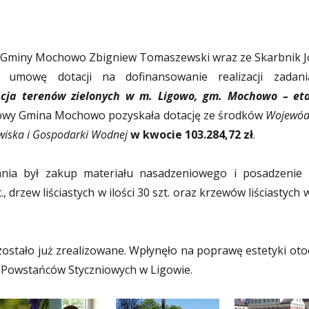
 Gminy Mochowo Zbigniew Tomaszewski wraz ze Skarbnik J
i umowę dotacji na dofinansowanie realizacji zadan
acja terenów zielonych w m. Ligowo, gm. Mochowo – eta
owy Gmina Mochowo pozyskała dotację ze środków
Wojewód
iska i Gospodarki Wodnej
w kwocie 103.284,72 zł
.
nia był zakup materiału nasadzeniowego i posadzenie
t., drzew liściastych w ilości 30 szt. oraz krzewów liściastych w
ostało już zrealizowane. Wpłynęło na poprawę estetyki oto
 Powstańców Styczniowych w Ligowie.