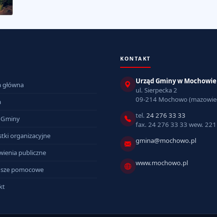
KONTAKT
Urząd Gminy w Mochowie
a główna
ul. Sierpecka 2
09-214 Mochowo (mazowiec
a
tel.
24 276 33 33
 Gminy
fax. 24 276 33 33 wew. 221
tki organizacyjne
gmina@mochowo.pl
ienia publiczne
www.mochowo.pl
sze pomocowe
kt