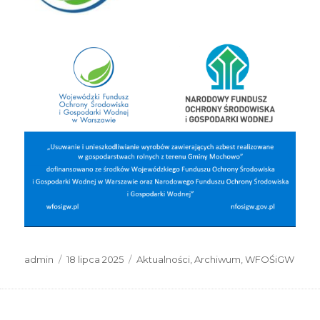
Autor
Data
Kategorie
admin
18 lipca 2025
Aktualności
,
Archiwum
,
WFOŚiGW
publikacji