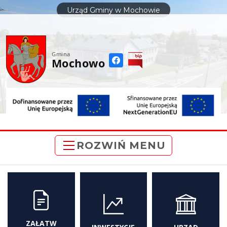
do
Urząd Gminy w Mochowie
treści
Gmina
Mochowo
ROZWIŃ MENU
ZAŁATW