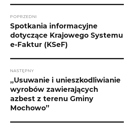
Nawigacja
wpisu
POPRZEDNI
Spotkania informacyjne
Poprzedni
wpis:
dotyczące Krajowego Systemu
e-Faktur (KSeF)
NASTĘPNY
„Usuwanie i unieszkodliwianie
Następny
wpis:
wyrobów zawierających
azbest z terenu Gminy
Mochowo”