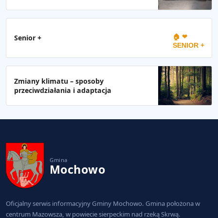
🏠 ❤
Senior +
SENIOR +
Zmiany klimatu – sposoby
przeciwdziałania i adaptacja
Gmina
Mochowo
Oficjalny serwis informacyjny Gminy Mochowo. Gmina położona w
centrum Mazowsza, w powiecie sierpeckim nad rzeką Skrwą.