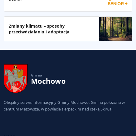
SENIOR +
Zmiany klimatu – sposoby
przeciwdziałania i adaptacja
Gmina
Mochowo
Oficjalny serwis informacyjny Gminy Mochowo. Gmina położona w
centrum Mazowsza, w powiecie sierpeckim nad rzeką Skrwą.