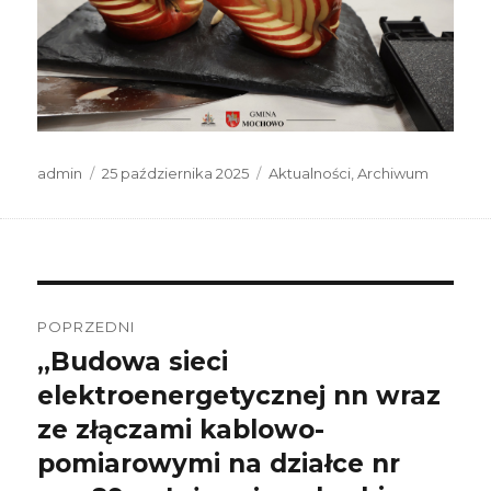
Autor
Data
Kategorie
admin
25 października 2025
Aktualności
,
Archiwum
publikacji
Nawigacja
wpisu
POPRZEDNI
„Budowa sieci
Poprzedni
wpis:
elektroenergetycznej nn wraz
ze złączami kablowo-
pomiarowymi na działce nr