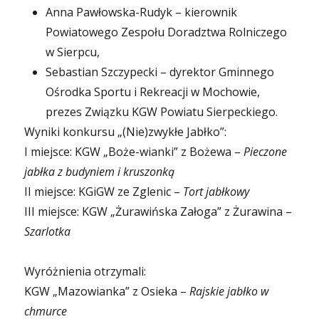
Anna Pawłowska-Rudyk – kierownik
Powiatowego Zespołu Doradztwa Rolniczego
w Sierpcu,
Sebastian Szczypecki – dyrektor Gminnego
Ośrodka Sportu i Rekreacji w Mochowie,
prezes Związku KGW Powiatu Sierpeckiego.
Wyniki konkursu „(Nie)zwykłe Jabłko”:
I miejsce: KGW „Boże-wianki” z Bożewa –
Pieczone
jabłka z budyniem i kruszonką
II miejsce: KGiGW ze Zglenic –
Tort jabłkowy
III miejsce: KGW „Żurawińska Załoga” z Żurawina –
Szarlotka
Wyróżnienia otrzymali:
KGW „Mazowianka” z Osieka –
Rajskie jabłko w
chmurce