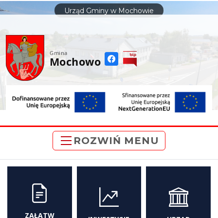
do
Urząd Gminy w Mochowie
treści
Gmina
Mochowo
ROZWIŃ MENU
ZAŁATW