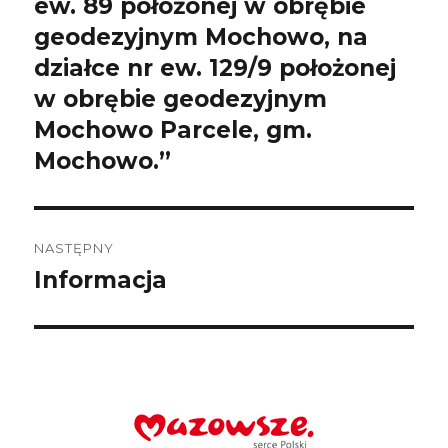
ew. 89 położonej w obrębie
geodezyjnym Mochowo, na
działce nr ew. 129/9 położonej
w obrębie geodezyjnym
Mochowo Parcele, gm.
Mochowo.”
NASTĘPNY
Informacja
Następny
wpis: