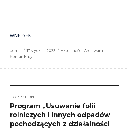
WNIOSEK
Autor
Data
Kategorie
admin
17 stycznia 2023
Aktualności
,
Archiwum
,
publikacji
Komunikaty
Nawigacja
wpisu
POPRZEDNI
Program „Usuwanie folii
Poprzedni
wpis:
rolniczych i innych odpadów
pochodzących z działalności