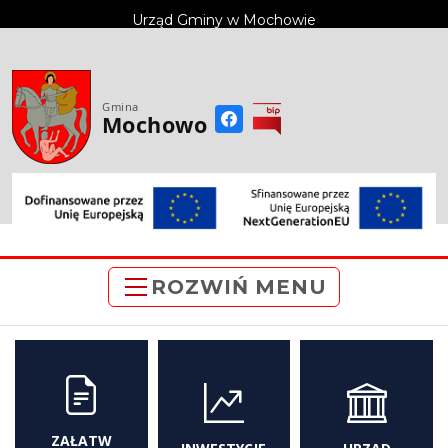
do
Urząd Gminy w Mochowie
treści
Gmina
Mochowo
ROZWIŃ MENU
ZAŁATW