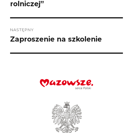
rolniczej”
NASTĘPNY
Zaproszenie na szkolenie
Następny
wpis: