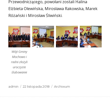
Przewodniczącego, powołani zostali Halina
Elżbieta Olewińska, Mirosława Rakowska, Marek
Różański i Mirosław Śliwiński.
Wójt Gminy
Mochowo i
radni złożyli
uroczyste
ślubowanie
Autor
Data
Kategorie
admin
22 listopada 2018
Archiwum
publikacji