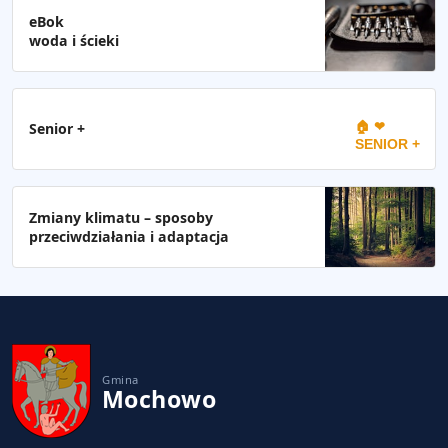
eBok
woda i ścieki
🏠 ❤
Senior +
SENIOR +
Zmiany klimatu – sposoby
przeciwdziałania i adaptacja
Gmina
Mochowo