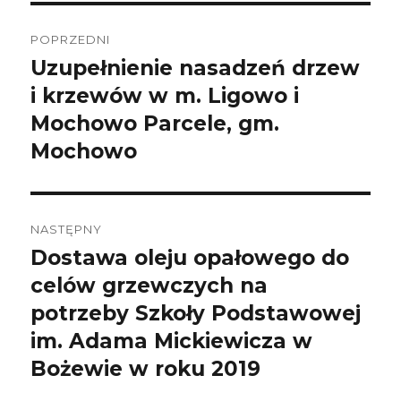
Nawigacja
wpisu
POPRZEDNI
Uzupełnienie nasadzeń drzew
Poprzedni
wpis:
i krzewów w m. Ligowo i
Mochowo Parcele, gm.
Mochowo
NASTĘPNY
Dostawa oleju opałowego do
Następny
wpis:
celów grzewczych na
potrzeby Szkoły Podstawowej
im. Adama Mickiewicza w
Bożewie w roku 2019