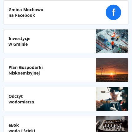
Gmina Mochowo
f
na Facebook
Inwestycje
w Gminie
Plan Gospodarki
Niskoemisyjnej
Odczyt
wodomierza
eBok
woda i ścieki