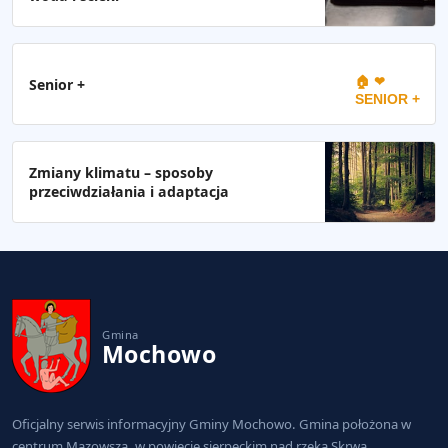
🏠 ❤
Senior +
SENIOR +
Zmiany klimatu – sposoby
przeciwdziałania i adaptacja
Gmina
Mochowo
Oficjalny serwis informacyjny Gminy Mochowo. Gmina położona w
centrum Mazowsza, w powiecie sierpeckim nad rzeką Skrwą.