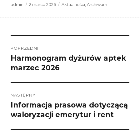
Autor
Data
Kategorie
admin
2 marca 2026
Aktualności
,
Archiwum
publikacji
Nawigacja
wpisu
POPRZEDNI
Harmonogram dyżurów aptek
Poprzedni
wpis:
marzec 2026
NASTĘPNY
Informacja prasowa dotyczącą
Następny
wpis:
waloryzacji emerytur i rent