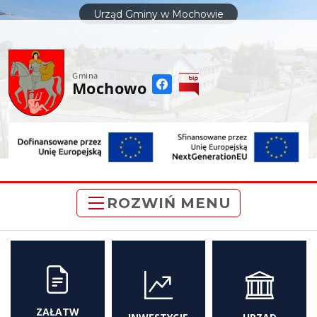
do
Urząd Gminy w Mochowie
treści
Gmina
Mochowo
ROZWIŃ MENU
ZAŁATW