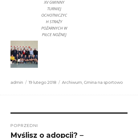
XV GMINNY
TURNIEJ
OCHOTNICZYC
H STRAŻY
POŻARNYCH W
PIŁCE NOŻNEJ
Autor
Data
Kategorie
admin
19 lutego 2018
Archiwum
,
Gmina na sportowo
publikacji
Nawigacja
wpisu
POPRZEDNI
Myślisz o adopcji? –
Poprzedni