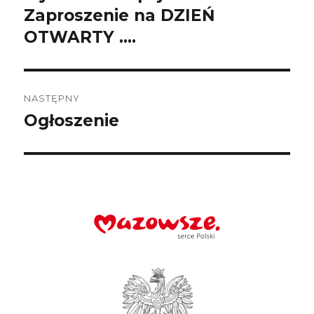
wpis:
Zaproszenie na DZIEŃ
OTWARTY ….
NASTĘPNY
Ogłoszenie
Następny
wpis: