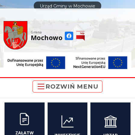
do
Urząd Gminy w Mochowie
treści
Gmina
Mochowo
ROZWIŃ MENU
ZAŁATW