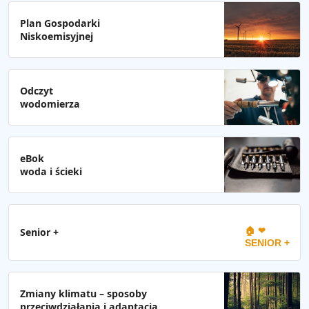
Plan Gospodarki
Niskoemisyjnej
Odczyt
wodomierza
eBok
woda i ścieki
🏠 ❤
Senior +
SENIOR +
Zmiany klimatu – sposoby
przeciwdziałania i adaptacja