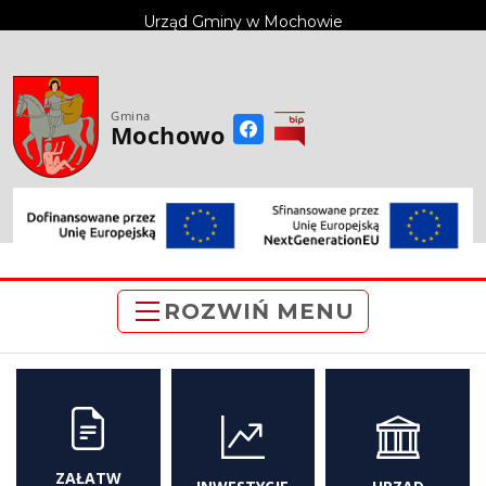
do
Urząd Gminy w Mochowie
treści
Gmina
Mochowo
ROZWIŃ MENU
ZAŁATW