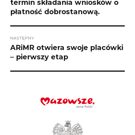
wpis:
termin składania wniosków o
płatność dobrostanową.
NASTĘPNY
ARiMR otwiera swoje placówki
Następny
wpis:
– pierwszy etap