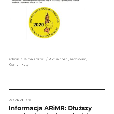
Autor
Data
Kategorie
admin
14 maja 2020
Aktualności
,
Archiwum
,
publikacji
Komunikaty
Nawigacja
wpisu
POPRZEDNI
Informacja ARiMR: Dłuższy
Poprzedni