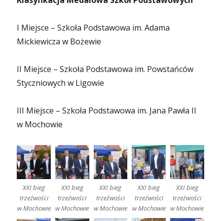
Klasyfikacja Medalowa Szkół Podstawowych
I Miejsce – Szkoła Podstawowa im. Adama
Mickiewicza w Bożewie
II Miejsce – Szkoła Podstawowa im. Powstańców
Styczniowych w Ligowie
III Miejsce – Szkoła Podstawowa im. Jana Pawła II
w Mochowie
XXI bieg
XXI bieg
XXI bieg
XXI bieg
XXI bieg
trzeźwości
trzeźwości
trzeźwości
trzeźwości
trzeźwości
w Mochowie
w Mochowie
w Mochowie
w Mochowie
w Mochowie