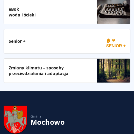
eBok
woda i ścieki
🏠 ❤
Senior +
SENIOR +
Zmiany klimatu – sposoby
przeciwdziałania i adaptacja
Gmina
Mochowo