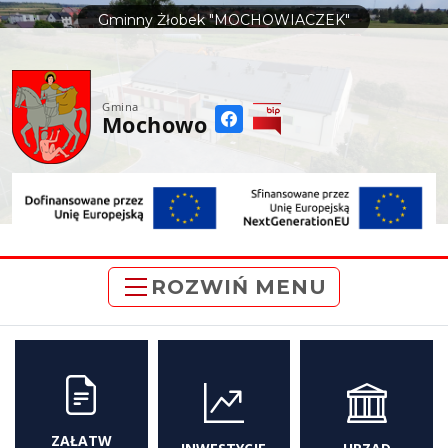
do
Gminny Żłobek "MOCHOWIACZEK"
treści
Gmina
Mochowo
ROZWIŃ MENU
ZAŁATW