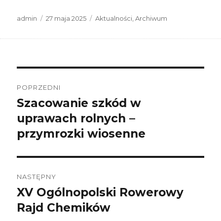
Autor
Data
Kategorie
admin
27 maja 2025
Aktualności
,
Archiwum
publikacji
Nawigacja
wpisu
POPRZEDNI
Szacowanie szkód w
Poprzedni
wpis:
uprawach rolnych –
przymrozki wiosenne
NASTĘPNY
XV Ogólnopolski Rowerowy
Następny
wpis:
Rajd Chemików