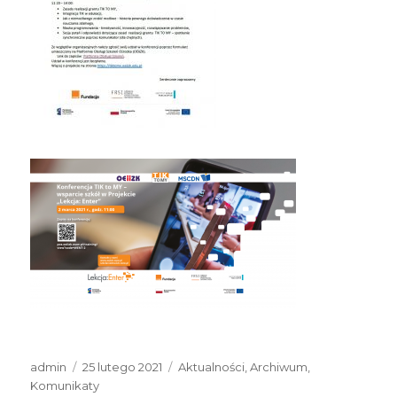
Autor
Data
Kategorie
admin
25 lutego 2021
Aktualności
,
Archiwum
,
publikacji
Komunikaty