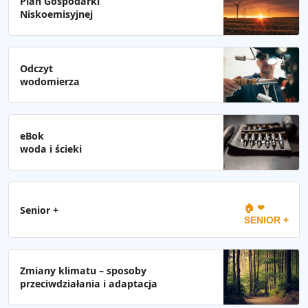
Plan Gospodarki
Niskoemisyjnej
Odczyt
wodomierza
eBok
woda i ścieki
🏠 ❤
Senior +
SENIOR +
Zmiany klimatu – sposoby
przeciwdziałania i adaptacja