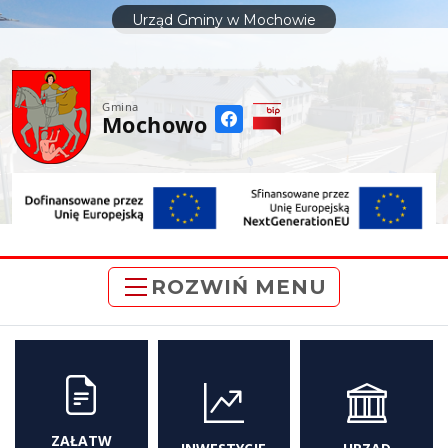
do
Urząd Gminy w Mochowie
treści
Gmina
Mochowo
ROZWIŃ MENU
ZAŁATW