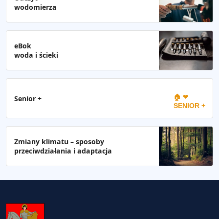
wodomierza
eBok
woda i ścieki
🏠 ❤
Senior +
SENIOR +
Zmiany klimatu – sposoby
przeciwdziałania i adaptacja