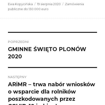
Autor
Data
Kategorie
Ewa Kopycińska
19 sierpnia 2020
Zamówienia
publikacji
publiczne do 130 000 euro
Nawigacja
wpisu
POPRZEDNI
GMINNE ŚWIĘTO PLONÓW
Poprzedni
wpis:
2020
NASTĘPNY
ARiMR – trwa nabór wniosków
Następny
wpis:
o wsparcie dla rolników
poszkodowanych przez