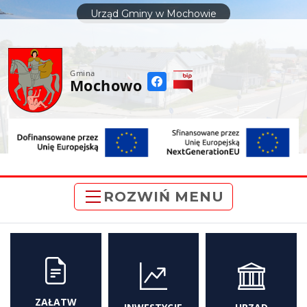
do
Urząd Gminy w Mochowie
treści
Gmina
Mochowo
ROZWIŃ MENU
ZAŁATW