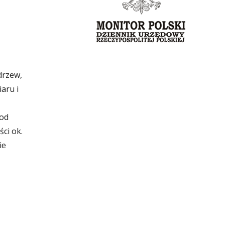
drzew,
aru i
pod
ści ok.
ie