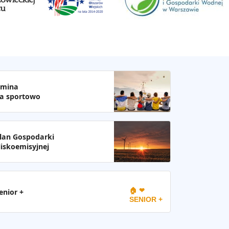
mina
a sportowo
lan Gospodarki
iskoemisyjnej
🏠 ❤
enior +
SENIOR +