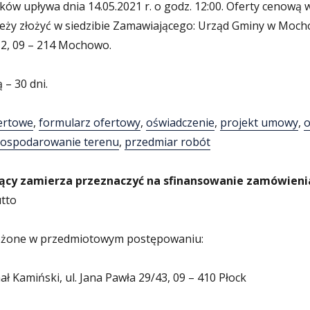
ów upływa dnia 14.05.2021 r. o godz. 12:00. Oferty cenową 
leży złożyć w siedzibie Zamawiającego: Urząd Gminy w Moch
 2, 09 – 214 Mochowo.
 – 30 dni.
ertowe
,
formularz ofertowy
,
oświadczenie
,
projekt umowy
,
o
ospodarowanie terenu
,
przedmiar robót
cy zamierza przeznaczyć na sfinansowanie zamówieni
utto
złożone w przedmiotowym postępowaniu:
ł Kamiński, ul. Jana Pawła 29/43, 09 – 410 Płock