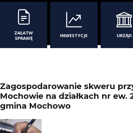
ZAŁATW
INWESTYCJE
URZĄD
SPRAWĘ
Zagospodarowanie skweru prz
Mochowie na działkach nr ew. 
gmina Mochowo