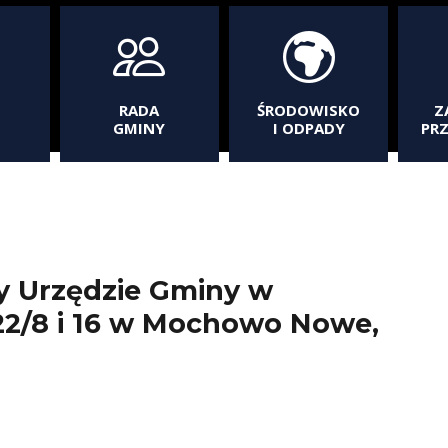
RADA
ŚRODOWISKO
Z
GMINY
I ODPADY
PR
y Urzędzie Gminy w
22/8 i 16 w Mochowo Nowe,