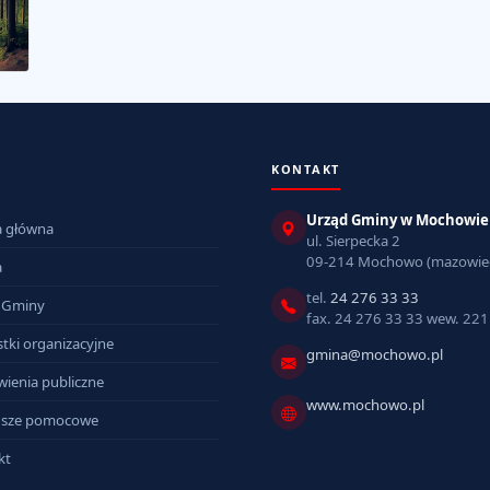
KONTAKT
Urząd Gminy w Mochowie
a główna
ul. Sierpecka 2
09-214 Mochowo (mazowiec
a
tel.
24 276 33 33
 Gminy
fax. 24 276 33 33 wew. 221
tki organizacyjne
gmina@mochowo.pl
ienia publiczne
www.mochowo.pl
sze pomocowe
kt