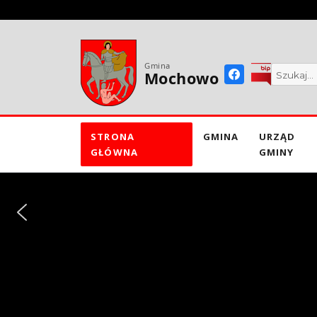
do
treści
Gmina
Mochowo
STRONA
GMINA
URZĄD
GŁÓWNA
GMINY