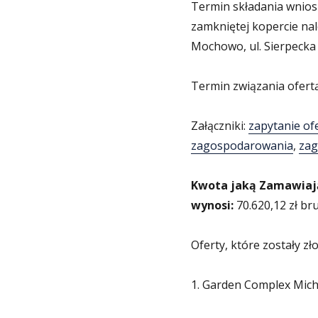
Termin składania wniosk
zamkniętej kopercie na
Mochowo, ul. Sierpecka
Termin związania ofertą
Załączniki:
zapytanie of
zagospodarowania
,
zag
Kwota jaką Zamawiają
wynosi:
70.620,12 zł br
Oferty, które zostały 
1. Garden Complex Micha