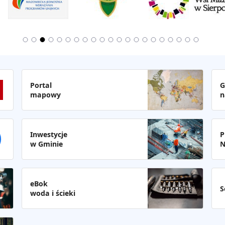
Portal
G
mapowy
n
Inwestycje
P
w Gminie
N
eBok
S
woda i ścieki