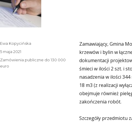
Autor
Zamawiający, Gmina Moc
Ewa Kopycińska
Data
krzewów i bylin w łączne
5 maja 2021
publikacji
Kategorie
dokumentacji projektowe
Zamówienia publiczne do 130 000
euro
śmieci w ilości 2 szt. i 
nasadzenia w ilości 344
18 m3 (z realizacji wyłą
obejmuje również pielę
zakończenia robót.
Szczegóły przedmiotu z