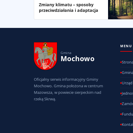
Zmiany klimatu – sposoby
przeciwdziałania i adaptacja
MENU
Gmina
Mochowo
Stron
Gmin
Oficjalny serwis informacyjny Gminy
Urząd
Mochowo. Gmina położona w centrum
Mazowsza, w powiecie sierpeckim nad
Jednos
rzeką Skrwą.
Zamów
Fundu
Konta