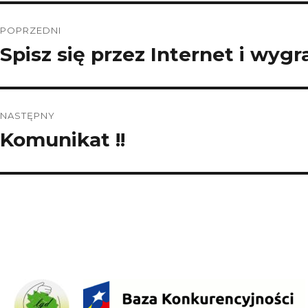
Nawigacja
POPRZEDNI
wpisu
Spisz się przez Internet i wyg
Poprzedni
wpis:
NASTĘPNY
Komunikat !!
Następny
wpis: