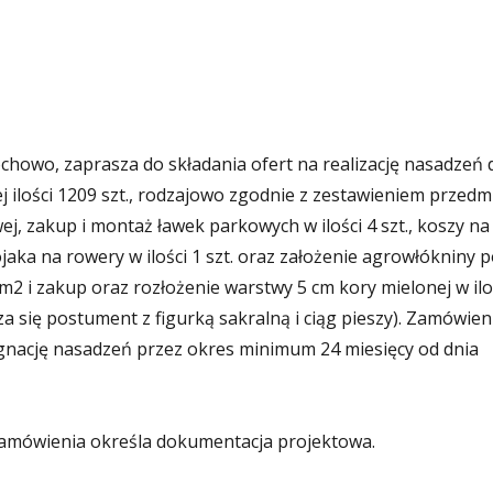
howo, zaprasza do składania ofert na realizację nasadzeń 
j ilości 1209 szt., rodzajowo zgodnie z zestawieniem przedmi
j, zakup i montaż ławek parkowych w ilości 4 szt., koszy na
stojaka na rowery w ilości 1 szt. oraz założenie agrowłókniny 
 m2 i zakup oraz rozłożenie warstwy 5 cm kory mielonej w ilo
cza się postument z figurką sakralną i ciąg pieszy). Zamówien
gnację nasadzeń przez okres minimum 24 miesięcy od dnia
amówienia określa dokumentacja projektowa.