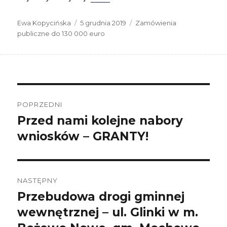
Autor
Data
Kategorie
Ewa Kopycińska
5 grudnia 2019
Zamówienia
publikacji
publiczne do 130 000 euro
Nawigacja
wpisu
POPRZEDNI
Przed nami kolejne nabory
Poprzedni
wpis:
wniosków – GRANTY!
NASTĘPNY
Przebudowa drogi gminnej
Następny
wpis:
wewnętrznej – ul. Glinki w m.