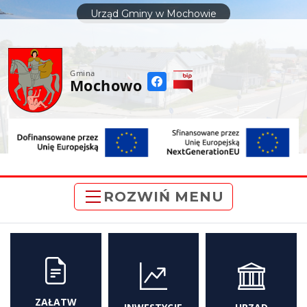
do
Urząd Gminy w Mochowie
treści
Gmina
Mochowo
ROZWIŃ MENU
ZAŁATW