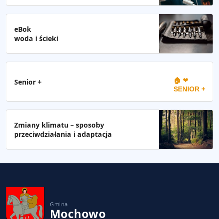
eBok
woda i ścieki
🏠 ❤
Senior +
SENIOR +
Zmiany klimatu – sposoby
przeciwdziałania i adaptacja
Gmina
Mochowo