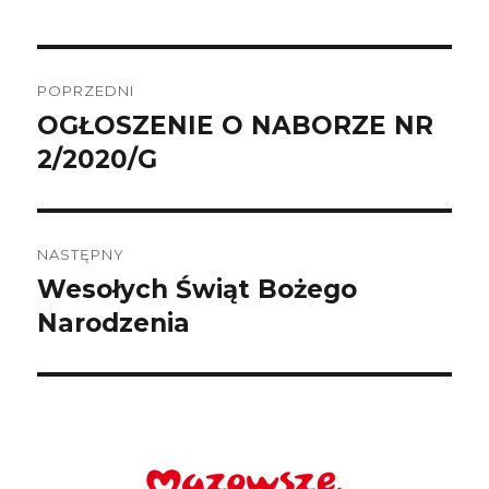
Nawigacja
wpisu
POPRZEDNI
OGŁOSZENIE O NABORZE NR
Poprzedni
wpis:
2/2020/G
NASTĘPNY
Wesołych Świąt Bożego
Następny
wpis:
Narodzenia