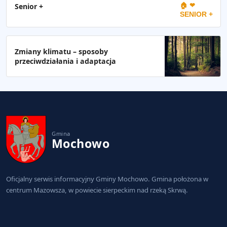
🏠 ❤
Senior +
SENIOR +
Zmiany klimatu – sposoby
przeciwdziałania i adaptacja
Gmina
Mochowo
Oficjalny serwis informacyjny Gminy Mochowo. Gmina położona w
centrum Mazowsza, w powiecie sierpeckim nad rzeką Skrwą.