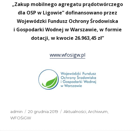
„Zakup mobilnego agregatu prądotwórczego
dla OSP w Ligowie” dofinansowano przez
Wojewódzki Fundusz Ochrony Środowiska
i Gospodarki Wodnej w Warszawie, w formie
dotacji, w kwocie 26.963,45 zł”
www.wfosigw.pl
Autor
Data
Kategorie
admin
20 grudnia 2019
Aktualności
,
Archiwum
,
publikacji
WFOŚiGW