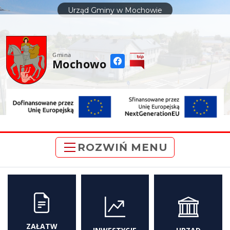
do
Urząd Gminy w Mochowie
treści
Gmina
Mochowo
ROZWIŃ MENU
ZAŁATW