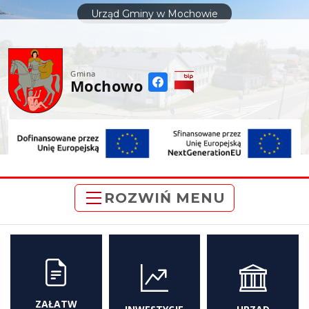
do
Urząd Gminy w Mochowie
treści
Gmina
Mochowo
ROZWIŃ MENU
ZAŁATW