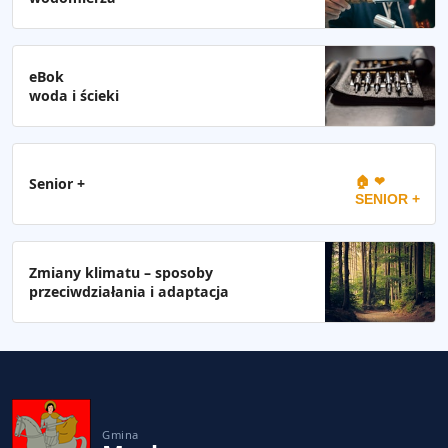
eBok
woda i ścieki
🏠 ❤
Senior +
SENIOR +
Zmiany klimatu – sposoby
przeciwdziałania i adaptacja
Gmina