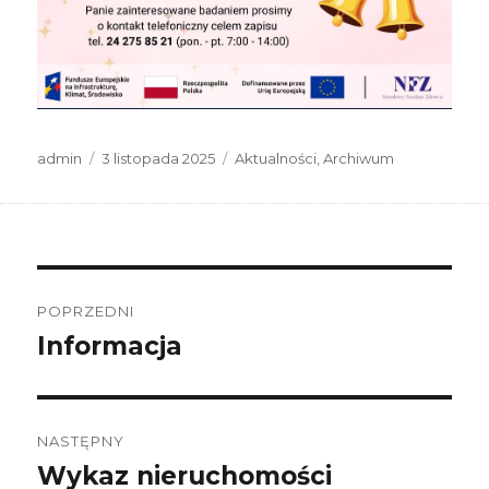
Autor
Data
Kategorie
admin
3 listopada 2025
Aktualności
,
Archiwum
publikacji
Nawigacja
wpisu
POPRZEDNI
Informacja
Poprzedni
wpis:
NASTĘPNY
Wykaz nieruchomości
Następny