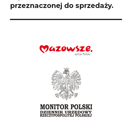
wpis:
przeznaczonej do sprzedaży.