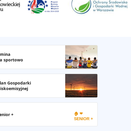
mina
a sportowo
lan Gospodarki
iskoemisyjnej
🏠 ❤
enior +
SENIOR +