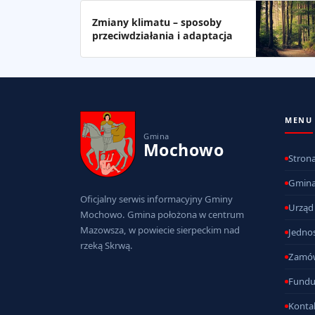
Zmiany klimatu – sposoby
przeciwdziałania i adaptacja
MENU
Gmina
Mochowo
Stron
Gmin
Oficjalny serwis informacyjny Gminy
Urząd
Mochowo. Gmina położona w centrum
Mazowsza, w powiecie sierpeckim nad
Jednos
rzeką Skrwą.
Zamów
Fundu
Konta