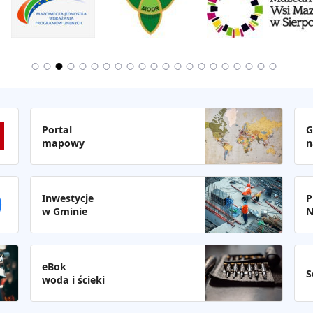
Portal
G
mapowy
n
Inwestycje
P
w Gminie
N
eBok
S
woda i ścieki