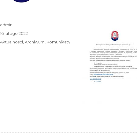
Autor
admin
Data
16 lutego 2022
publikacji
Kategorie
Aktualności
,
Archiwum
,
Komunikaty