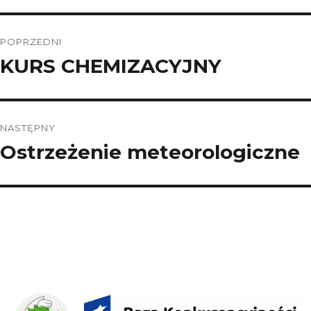
Nawigacja
POPRZEDNI
wpisu
KURS CHEMIZACYJNY
Poprzedni
wpis:
NASTĘPNY
Ostrzeżenie meteorologiczne
Następny
wpis: