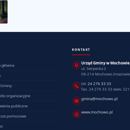
KONTAKT
Urząd Gminy w Mochowie
a główna
ul. Sierpecka 2
09-214 Mochowo (mazowiec
a
tel.
24 276 33 33
 Gminy
fax. 24 276 33 33 wew. 221
tki organizacyjne
gmina@mochowo.pl
ienia publiczne
www.mochowo.pl
sze pomocowe
kt