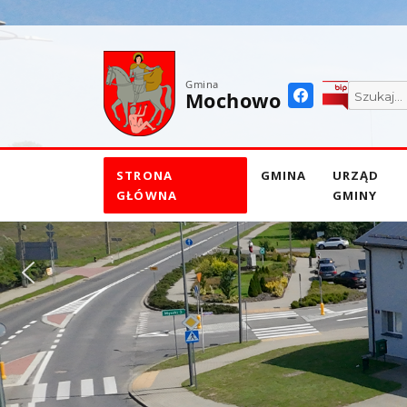
do
treści
Gmina
Mochowo
STRONA
GMINA
URZĄD
GŁÓWNA
GMINY