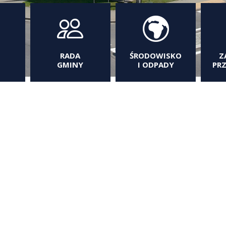
RADA
ŚRODOWISKO
Z
GMINY
I ODPADY
PR