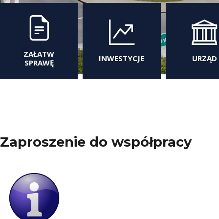
ZAŁATW
INWESTYCJE
URZĄD
SPRAWĘ
Zaproszenie do współpracy