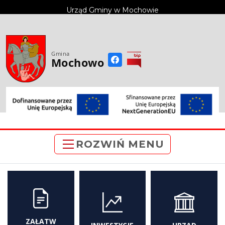
do
Urząd Gminy w Mochowie
treści
Gmina
Mochowo
ROZWIŃ MENU
ZAŁATW