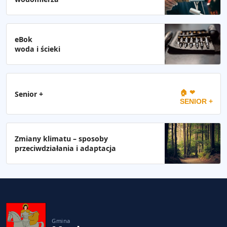
eBok
woda i ścieki
🏠 ❤
Senior +
SENIOR +
Zmiany klimatu – sposoby
przeciwdziałania i adaptacja
Gmina