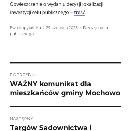
Obwieszczenie o wydaniu decyzji lokalizacji
inwestycji celu publicznego –
treść
Autor
Data
Kategorie
Ewa Kopycińska
29 czerwca 2023
Decyzje celu
publikacji
publicznego
Nawigacja
wpisu
POPRZEDNI
WAŻNY komunikat dla
Poprzedni
wpis:
mieszkańców gminy Mochowo
NASTĘPNY
Targów Sadownictwa i
Następny