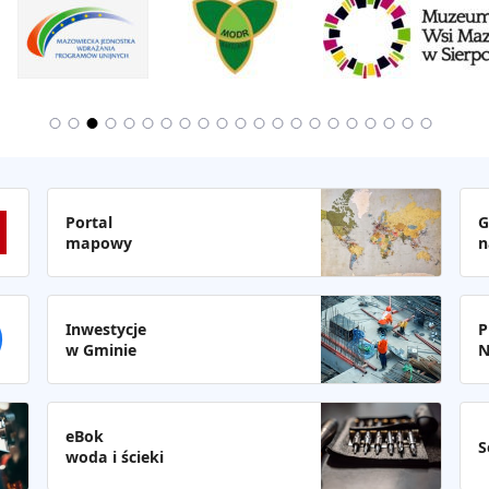
Portal
G
mapowy
n
Inwestycje
P
w Gminie
N
eBok
S
woda i ścieki