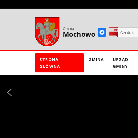
do
treści
Gmina
Mochowo
STRONA
GMINA
URZĄD
GŁÓWNA
GMINY