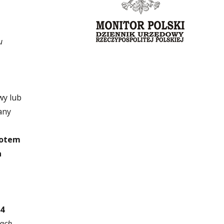
u
wy lub
any
iotem
a
a
24
nach