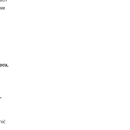
owe
pcu,
–
nić