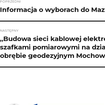
POPRZEDNI
wpisu
Informacja o wyborach do Mazo
Poprzedni
wpis:
NASTĘPNY
„Budowa sieci kablowej elektr
Następny
wpis:
szafkami pomiarowymi na dział
obrębie geodezyjnym Mochow