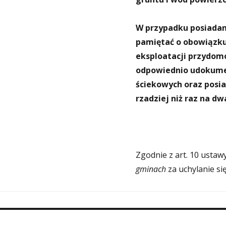
W przypadku posiadan
pamiętać o obowiązku
eksploatacji przydomo
odpowiednio udokume
ściekowych oraz posi
rzadziej niż raz na dw
Zgodnie z art. 10 ustaw
gminach
za uchylanie s
Nawigacja