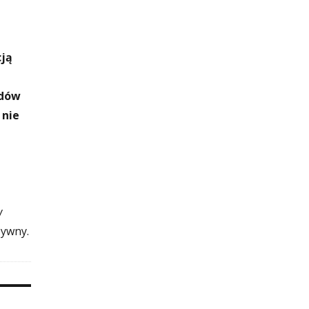
cją
adów
 nie
w
zywny.