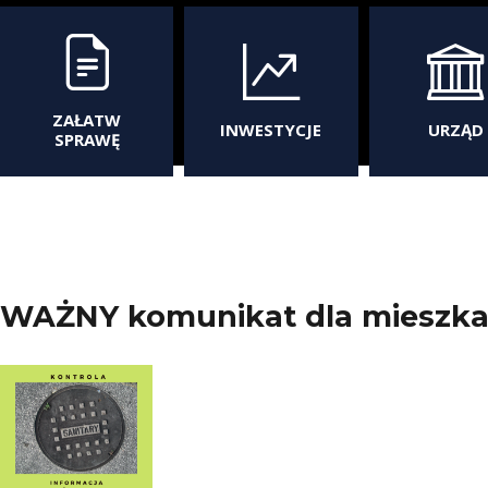
ZAŁATW
INWESTYCJE
URZĄD
SPRAWĘ
WAŻNY komunikat dla mieszk