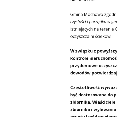
Gmina Mochowo zgodnie 
czystości i porządku w g
istniejących na teren
oczyszczalni ścieków.
W związku z powyższy
kontrole nieruchomoś
przydomowe oczyszcza
dowodów potwierdzają
Częstotliwość wywozu
być dostosowana do po
zbiornika. Właściciel
zbiornika i wylewania
gruntu i wód powierzc