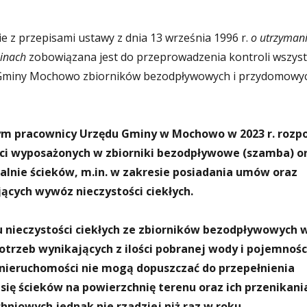
z przepisami ustawy z dnia 13 września 1996 r.
o utrzyman
minach
zobowiązana jest do przeprowadzenia kontroli wszyst
ie Gminy Mochowo zbiorników bezodpływowych i przydomowy
m pracownicy Urzędu Gminy w Mochowo w 2023 r. rozp
ci wyposażonych w zbiorniki bezodpływowe (szamba) o
lnie ścieków, m.in. w zakresie posiadania umów oraz
cych wywóz nieczystości ciekłych.
 nieczystości ciekłych ze zbiorników bezodpływowych 
trzeb wynikających z ilości pobranej wody i pojemnośc
e nieruchomości nie mogą dopuszczać do przepełnienia
 się ścieków na powierzchnię terenu oraz ich przenikani
hniowych jednak nie rzadziej niż raz w roku.