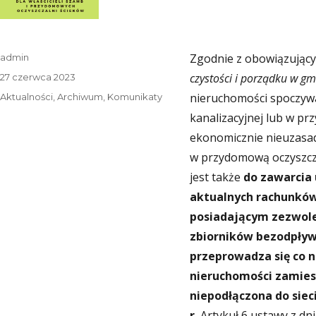
Autor
Zgodnie z obowiązujący
admin
Data
czystości i porządku w g
27 czerwca 2023
publikacji
Kategorie
nieruchomości spoczywa 
Aktualności
,
Archiwum
,
Komunikaty
kanalizacyjnej lub w prz
ekonomicznie nieuzasa
w przydomową oczyszcza
jest także
do zawarcia
aktualnych rachunków
posiadającym zezwolen
zbiorników bezodpływo
przeprowadza się co n
nieruchomości zamiesz
niepodłączona do siec
r.
Artykuł 6 ustawy z dni