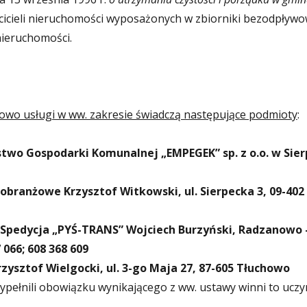
ścicieli nieruchomości wyposażonych w zbiorniki bezodpływ
nieruchomości.
wo usługi w ww. zakresie świadczą następujące podmioty
:
stwo Gospodarki Komunalnej „EMPEGEK” sp. z o.o. w Sier
obranżowe Krzysztof Witkowski, ul. Sierpecka 3, 09-402
 Spedycja „PYŚ-TRANS” Wojciech Burzyński,
Radzanowo 
7 066; 608 368 609
zysztof Wielgocki, ul. 3-go Maja 27, 87-605 Tłuchowo
 wypełnili obowiązku wynikającego z ww. ustawy winni to uczy