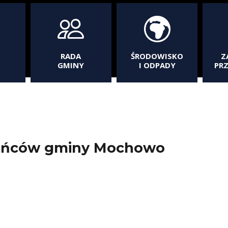
RADA
ŚRODOWISKO
Z
GMINY
I ODPADY
PR
ańców gminy Mochowo