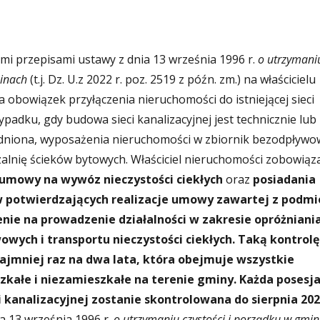
mi przepisami ustawy z dnia 13 września 1996 r.
o utrzymani
minach
(t.j. Dz. U.z 2022 r. poz. 2519 z późn. zm.) na właścicielu
obowiązek przyłączenia nieruchomości do istniejącej sieci
ypadku, gdy budowa sieci kanalizacyjnej jest technicznie lub
dniona, wyposażenia nieruchomości w zbiornik bezodpływo
lnię ścieków bytowych. Właściciel nieruchomości zobowiąz
 umowy na wywóz nieczystości ciekłych
oraz
posiadania
 potwierdzających realizacje umowy zawartej z podm
ie na prowadzenie działalności w zakresie opróżniani
wych i transportu nieczystości ciekłych. Taką kontrolę
ajmniej raz na dwa lata, która obejmuje wszystkie
kałe i niezamieszkałe na terenie gminy.
Każda posesj
i kanalizacyjnej zostanie skontrolowana do sierpnia 20
a 13 września 1996 r.
o utrzymaniu czystości i porządku w gmi