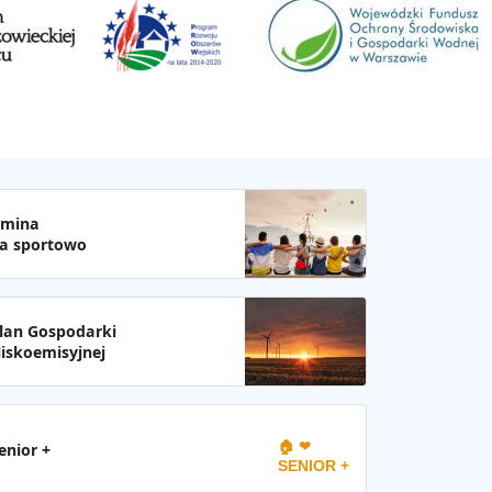
mina
a sportowo
lan Gospodarki
iskoemisyjnej
🏠 ❤
enior +
SENIOR +