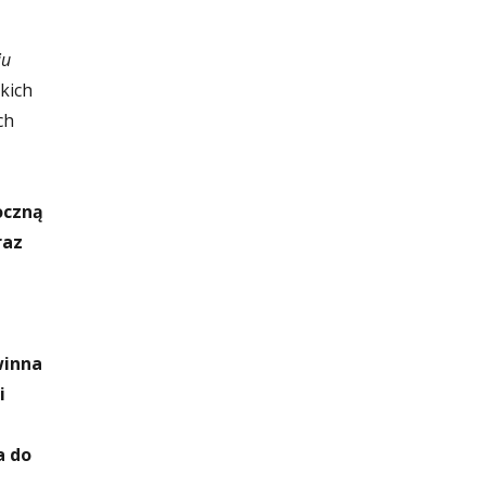
iu
kich
ch
oczną
raz
winna
i
a do