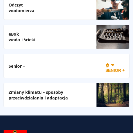
Odczyt
wodomierza
eBok
woda i ścieki
🏠 ❤
Senior +
SENIOR +
Zmiany klimatu – sposoby
przeciwdziałania i adaptacja