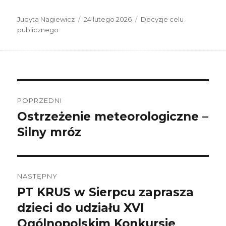
Autor
Data
Kategorie
Judyta Nagiewicz
24 lutego 2026
Decyzje celu
publikacji
publicznego
Nawigacja
wpisu
POPRZEDNI
Ostrzeżenie meteorologiczne –
Poprzedni
wpis:
Silny mróz
NASTĘPNY
PT KRUS w Sierpcu zaprasza
Następny
wpis:
dzieci do udziału XVI
Ogólnopolskim Konkursie