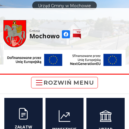
do
Urząd Gminy w Mochowie
treści
Gmina
Mochowo
ROZWIŃ MENU
ZAŁATW