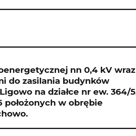
oenergetycznej nn 0,4 kV wraz
i do zasilania budynków
igowo na działce nr ew. 364/5
/6 położonych w obrębie
chowo.