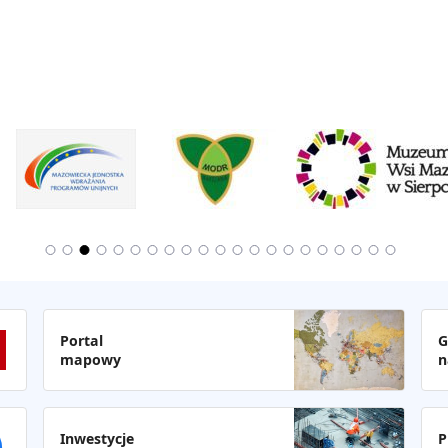
Portal
G
mapowy
n
Inwestycje
P