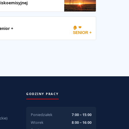
iskoemisyjnej
🏠 ❤
enior +
SENIOR +
GODZINY PRACY
Poniedziałek
7:00 – 15:00
kie)
Wtorek
8:00 – 16:00