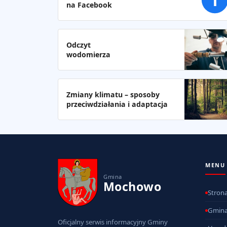
f
na Facebook
Odczyt
wodomierza
Zmiany klimatu – sposoby
przeciwdziałania i adaptacja
MENU
Gmina
Mochowo
Stron
Gmin
Oficjalny serwis informacyjny Gminy