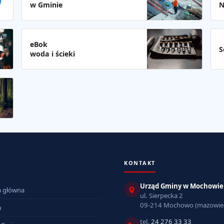
w Gminie
N
eBok
S
woda i ścieki
KONTAKT
Urząd Gminy w Mochowie
a główna
ul. Sierpecka 2
09-214 Mochowo (mazowiec
a
tel.
24 276 33 33