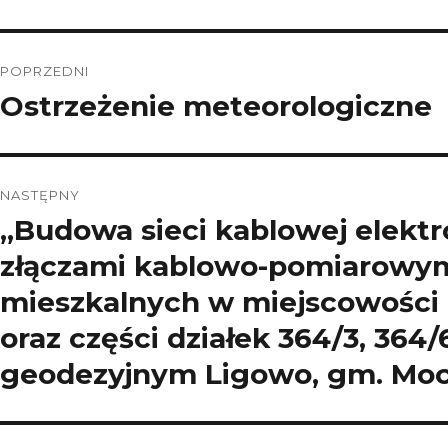
Nawigacja
POPRZEDNI
wpisu
Ostrzeżenie meteorologiczne
Poprzedni
wpis:
NASTĘPNY
„Budowa sieci kablowej elektr
Następny
wpis:
złączami kablowo-pomiarowym
mieszkalnych w miejscowości L
oraz części działek 364/3, 364
geodezyjnym Ligowo, gm. Mo