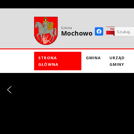
do
treści
Gmina
Mochowo
STRONA
GMINA
URZĄD
GŁÓWNA
GMINY