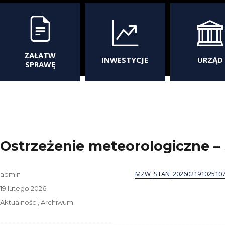
ZAŁATW
INWESTYCJE
URZĄD
SPRAWĘ
Ostrzeżenie meteorologiczne – 
MZW_STAN_202602191025107
Autor
admin
Data
19 lutego 2026
publikacji
Kategorie
Aktualności
,
Archiwum