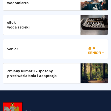
wodomierza
eBok
woda i ścieki
🏠 ❤
Senior +
SENIOR +
Zmiany klimatu – sposoby
przeciwdziałania i adaptacja