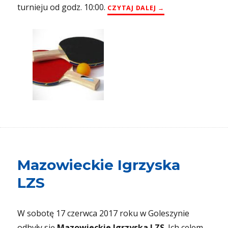
turnieju od godz. 10:00.
„XII TURNIEJ TENI
CZYTAJ DALEJ
Mazowieckie Igrzyska
LZS
W sobotę 17 czerwca 2017 roku w Goleszynie
odbyły się
Mazowieckie Igrzyska LZS
. Ich celem