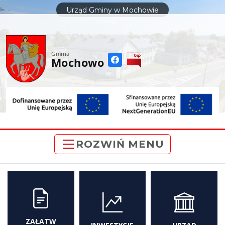
do
Urząd Gminy w Mochowie
treści
Gmina
Mochowo
ROZWIŃ MENU
ZAŁATW