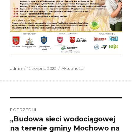
Autor
Data
Kategorie
admin
12 sierpnia 2025
Aktualności
publikacji
Nawigacja
wpisu
POPRZEDNI
„Budowa sieci wodociągowej
Poprzedni
wpis:
na terenie gminy Mochowo na