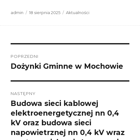
Autor
Data
Kategorie
admin
18 sierpnia 2025
Aktualności
publikacji
Nawigacja
wpisu
POPRZEDNI
Dożynki Gminne w Mochowie
Poprzedni
wpis:
NASTĘPNY
Budowa sieci kablowej
Następny
wpis:
elektroenergetycznej nn 0,4
kV oraz budowa sieci
napowietrznej nn 0,4 kV wraz