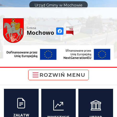
do
Urząd Gminy w Mochowie
treści
Gmina
Mochowo
ROZWIŃ MENU
ZAŁATW