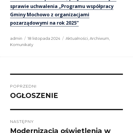
sprawie uchwalenia „Programu współpracy
Gminy Mochowo z organizacjami
pozarządowymi na rok 2025”
Autor
Data
Kategorie
admin
18 listopada 2024
Aktualności
,
Archiwum
,
publikacji
Komunikaty
Nawigacja
wpisu
POPRZEDNI
OGŁOSZENIE
Poprzedni
wpis:
NASTĘPNY
Modernizacja oświetlenia w
Następny