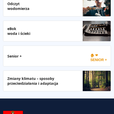
Odczyt
wodomierza
eBok
woda i ścieki
🏠 ❤
Senior +
SENIOR +
Zmiany klimatu – sposoby
przeciwdziałania i adaptacja