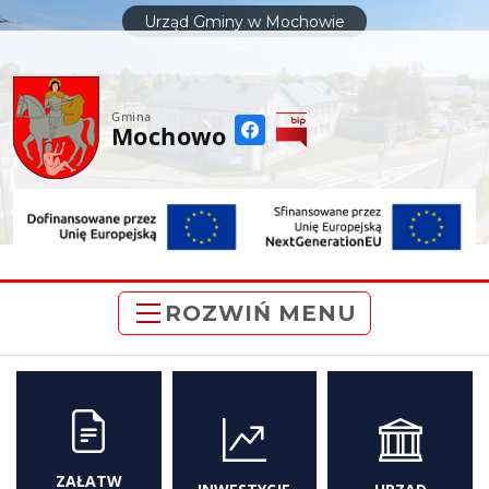
do
Urząd Gminy w Mochowie
treści
Gmina
Mochowo
ROZWIŃ MENU
ZAŁATW