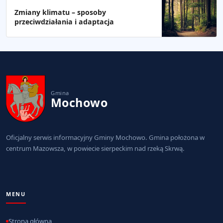
Zmiany klimatu – sposoby
przeciwdziałania i adaptacja
Gmina
Mochowo
Oficjalny serwis informacyjny Gminy Mochowo. Gmina położona w
centrum Mazowsza, w powiecie sierpeckim nad rzeką Skrwą.
MENU
Strona główna