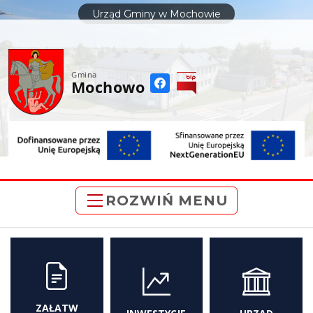
do
Urząd Gminy w Mochowie
treści
Gmina
Mochowo
ROZWIŃ MENU
ZAŁATW