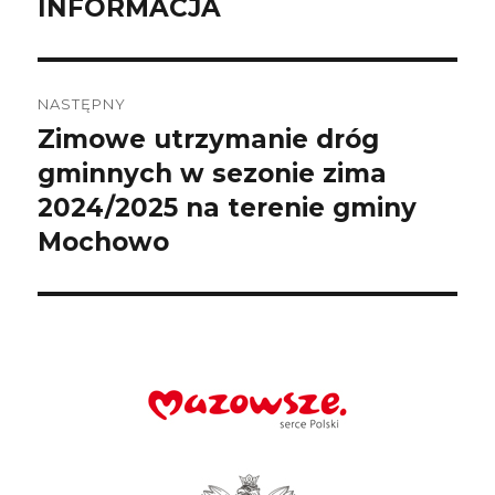
INFORMACJA
Poprzedni
wpis:
NASTĘPNY
Zimowe utrzymanie dróg
Następny
wpis:
gminnych w sezonie zima
2024/2025 na terenie gminy
Mochowo