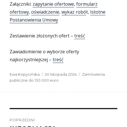
Załączniki:
zapytanie ofertowe
,
formularz
ofertowy
,
oświadczenie
,
wykaz robó
t,
Istotne
Postanowienia Umowy
Zestawienie złożonych ofert –
treść
Zawiadomienie o wyborze oferty
najkorzystniejszej –
treść
Autor
Data
Kategorie
Ewa Kopycińska
20 listopada 2024
Zamówienia
publikacji
publiczne do 130 000 euro
Nawigacja
wpisu
POPRZEDNI