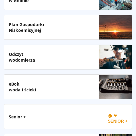
w Gminie
Plan Gospodarki
Niskoemisyjnej
Odczyt
wodomierza
eBok
woda i ścieki
🏠 ❤
Senior +
SENIOR +